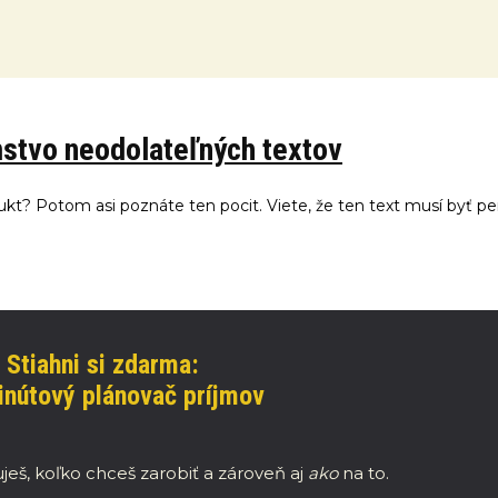
omstvo neodolateľných textov
ukt? Potom asi poznáte ten pocit. Viete, že ten text musí byť pe
Stiahni si zdarma:
nútový plánovač príjmov
ješ, koľko chceš zarobiť a zároveň aj
ako
na to.