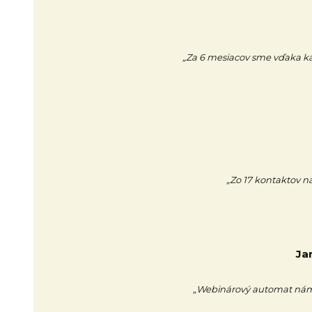
„Za 6 mesiacov sme vďaka kamp
„Zo 17 kontaktov na
Ja
„Webinárový automat nám 