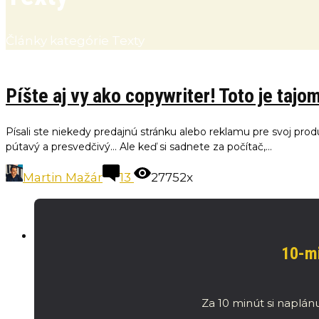
Články kategórie Texty
Píšte aj vy ako copywriter! Toto je taj
Písali ste niekedy predajnú stránku alebo reklamu pre svoj prod
pútavý a presvedčivý… Ale keď si sadnete za počítač,...
Martin Mažár
13
27752x
10-mi
Za 10 minút si naplánu