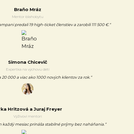
Braňo Mráz
Mentor blahobytu
ani predali 19 high-ticket členstiev a zarobili 111 500 €.“
Simona Chicevič
Expertka na výchovu detí
 20 000 a viac ako 1000 nových klientov za rok.“
rka Hritzová a Juraj Freyer
Výživoví mentori
každý mesiac prináša stabilné príjmy bez naháňania.“