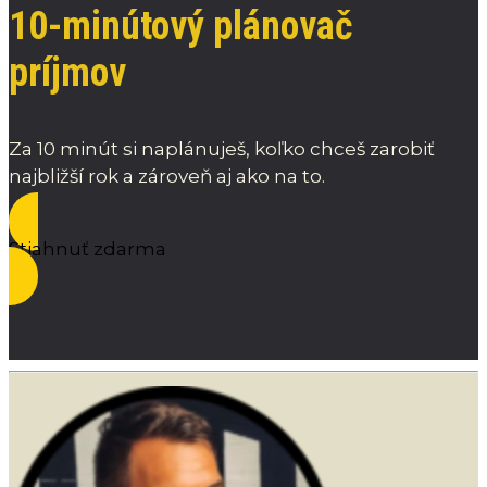
10-minútový plánovač
príjmov
Za 10 minút si naplánuješ, koľko chceš zarobiť
najbližší rok a zároveň aj ako na to.
Stiahnuť zdarma