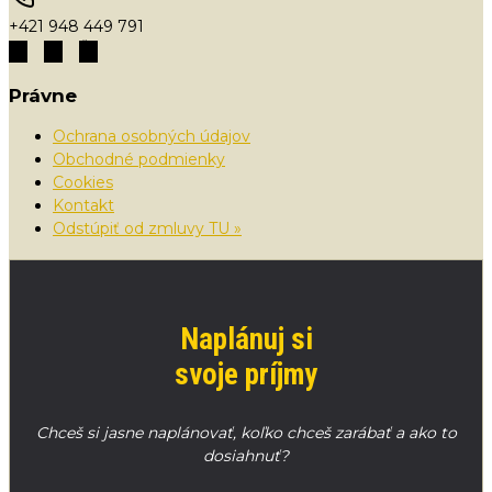
+421 948 449 791
Právne
Ochrana osobných údajov
Obchodné podmienky
Cookies
Kontakt
Odstúpiť od zmluvy TU »
Naplánuj si
svoje príjmy
Chceš si jasne naplánovať, koľko chceš zarábať a ako to
dosiahnuť?