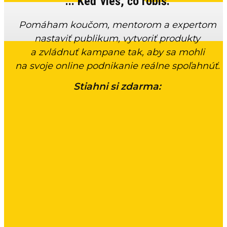
... Keď vieš, čo robíš.
Pomáham koučom, mentorom a expertom
nastaviť publikum, vytvoriť produkty
a zvládnuť kampane tak, aby sa mohli
na svoje online podnikanie reálne spoľahnúť.
Stiahni si zdarma: