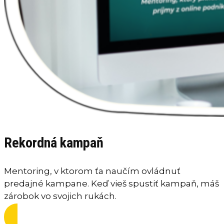
Rekordná kampaň
Mentoring, v ktorom ťa naučím ovládnuť
predajné kampane. Keď vieš spustiť kampaň, máš
zárobok vo svojich rukách.