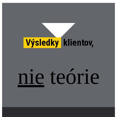
Výsledky
klientov,
nie
teórie