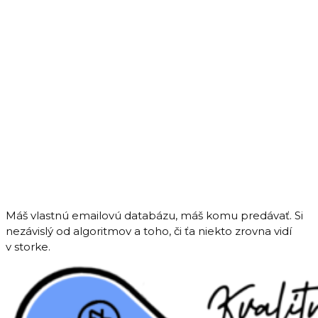
Máš vlastnú emailovú databázu, máš komu predávať. Si
nezávislý od algoritmov a toho, či ťa niekto zrovna vidí
v storke.