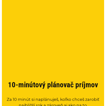
10-minútový plánovač príjmov
Za 10 minút si naplánuješ, koľko chceš zarobiť
najbližší rok a zároveň aj ako na to.