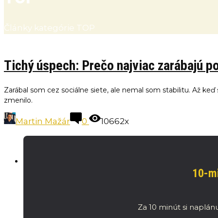
Články kategórie TOP
Tichý úspech: Prečo najviac zarábajú po
Zarábal som cez sociálne siete, ale nemal som stabilitu. Až keď
zmenilo.
Martin Mažár
0
10662x
10-mi
Za 10 minút si naplánu