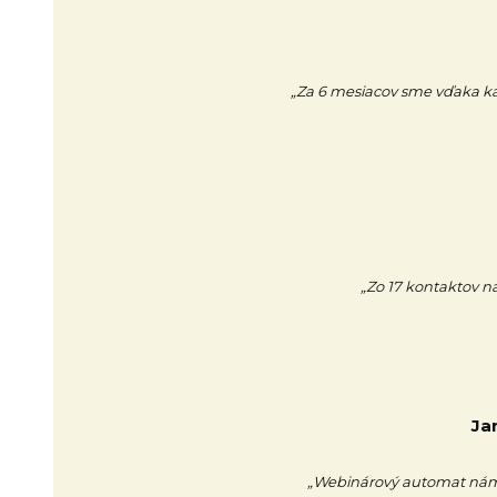
„Za 6 mesiacov sme vďaka kamp
„Zo 17 kontaktov na
Ja
„Webinárový automat nám 