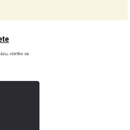
ete
bázu, všetko sa