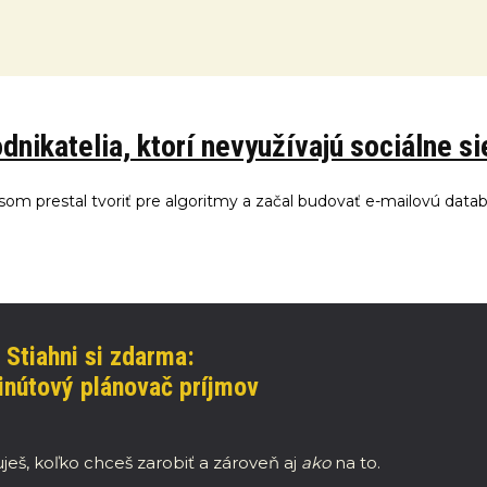
dnikatelia, ktorí nevyužívajú sociálne si
 som prestal tvoriť pre algoritmy a začal budovať e-mailovú data
Stiahni si zdarma:
nútový plánovač príjmov
ješ, koľko chceš zarobiť a zároveň aj
ako
na to.