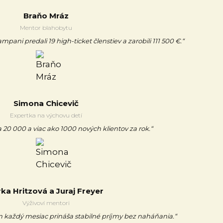
Braňo Mráz
Mentor blahobytu
ani predali 19 high-ticket členstiev a zarobili 111 500 €.“
Simona Chicevič
Expertka na výchovu detí
 20 000 a viac ako 1000 nových klientov za rok.“
rka Hritzová a Juraj Freyer
Výživoví mentori
každý mesiac prináša stabilné príjmy bez naháňania.“