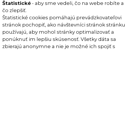
Štatistické
- aby sme vedeli, čo na webe robíte a
čo zlepšiť.
Štatistické cookies pomáhajú prevádzkovateľovi
stránok pochopiť, ako návštevníci stránok stránku
používajú, aby mohol stránky optimalizovať a
ponúknuť im lepšiu skúsenosť. Všetky dáta sa
zbierajú anonymne a nie je možné ich spojiť s
konkrétnou osobou.
Marketingové
- aby sme vám ukazovali iba
relevantnú reklamu.
Marketingové cookies sa používajú na sledovanie
pohybu návštevníkov naprieč webovými
stránkami s cieľom zobrazovať im iba takú
reklamu, ktorá je pre daného človeka relevantná
a užitočná. Všetky dáta sa zbierajú a používajú
anonymne a nie je možné ich spojiť s konkrétnou
osobou.