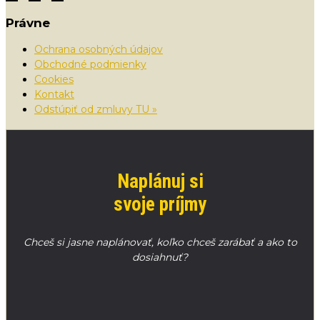
Právne
Ochrana osobných údajov
Obchodné podmienky
Cookies
Kontakt
Odstúpiť od zmluvy TU »
Naplánuj si
svoje príjmy
Chceš si jasne naplánovať, koľko chceš zarábať a ako to
dosiahnuť?