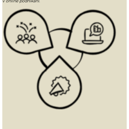
v online podnikaní
.