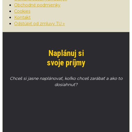
Obchodné podmienky
Cookies
Kontakt
Odstúpiť od zmluvy TU »
Naplánuj si
svoje príjmy
Chceš si jasne naplánovať, koľko chceš zarábať a ako to
dosiahnuť?