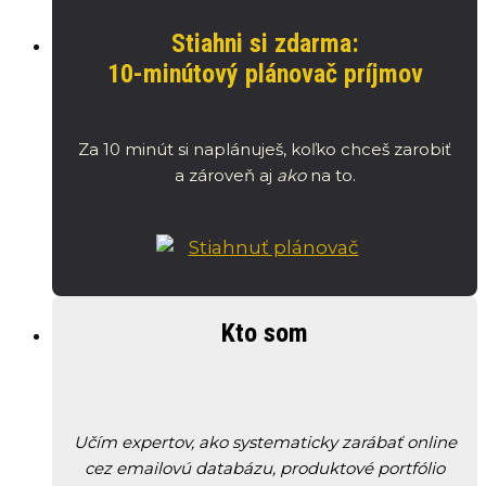
Stiahni si zdarma:
10-minútový plánovač príjmov
Za 10 minút si naplánuješ, koľko chceš zarobiť
a zároveň aj
ako
na to.
Kto som
Učím expertov, ako systematicky zarábať online
cez emailovú databázu, produktové portfólio