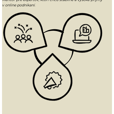
v online podnikaní
.