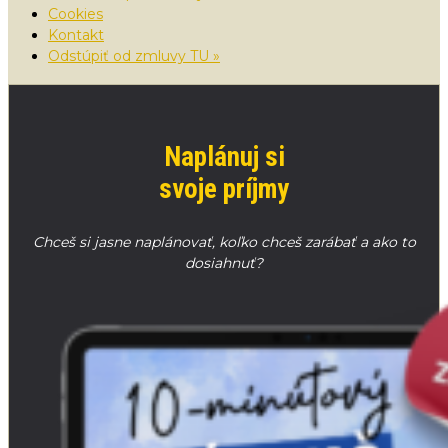
Cookies
Kontakt
Odstúpiť od zmluvy TU »
Naplánuj si
svoje príjmy
Chceš si jasne naplánovať, koľko chceš zarábať a ako to
dosiahnuť?