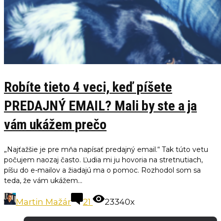
Robíte tieto 4 veci, keď píšete
PREDAJNÝ EMAIL? Mali by ste a ja
vám ukážem prečo
„Najťažšie je pre mňa napísať predajný email.“ Tak túto vetu
počujem naozaj často. Ľudia mi ju hovoria na stretnutiach,
píšu do e-mailov a žiadajú ma o pomoc. Rozhodol som sa
teda, že vám ukážem...
Martin Mažár
21
23340x