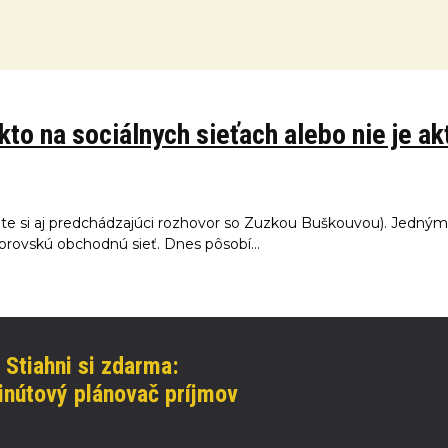
to na sociálnych sieťach alebo nie je akt
e si aj predchádzajúci rozhovor so Zuzkou Buškouvou). Jedným
brovskú obchodnú sieť. Dnes pôsobí...
Stiahni si zdarma:
nútový plánovač príjmov