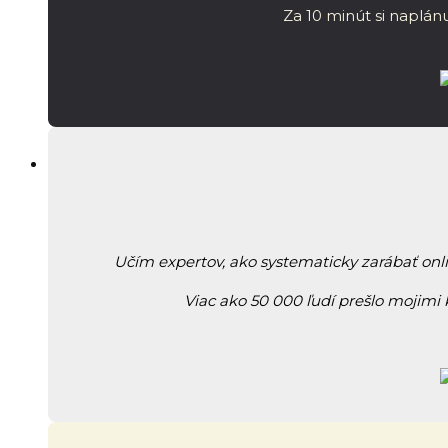
Za 10 minút si naplánu
Učím expertov, ako systematicky zarábať onl
Viac ako 50 000 ľudí prešlo mojimi