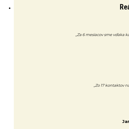
Reá
„Za 6 mesiacov sme vďaka kamp
„Zo 17 kontaktov na
Ja