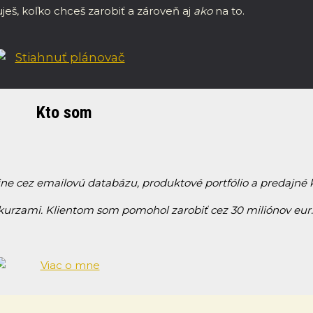
ješ, koľko chceš zarobiť a zároveň aj
ako
na to.
Kto som
ine cez emailovú databázu, produktové portfólio a predajn
 kurzami. Klientom som pomohol zarobiť cez 30 miliónov eur.