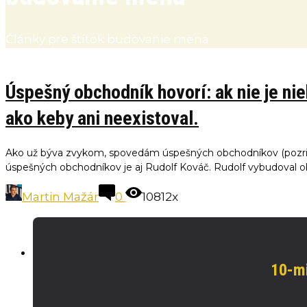
Články pre štítok budovanie mena
Úspešný obchodník hovorí: ak nie je niek
ako keby ani neexistoval.
Ako už býva zvykom, spovedám úspešných obchodníkov (pozrit
úspešných obchodníkov je aj Rudolf Kováč. Rudolf vybudoval o
Martin Mažár
0
10812x
10-mi