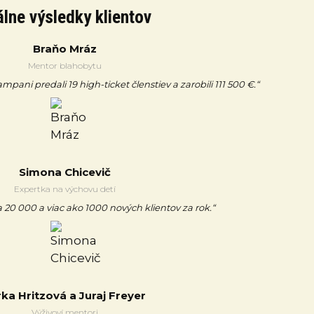
lne výsledky klientov
Braňo Mráz
Mentor blahobytu
ani predali 19 high-ticket členstiev a zarobili 111 500 €.“
Simona Chicevič
Expertka na výchovu detí
 20 000 a viac ako 1000 nových klientov za rok.“
rka Hritzová a Juraj Freyer
Výživoví mentori