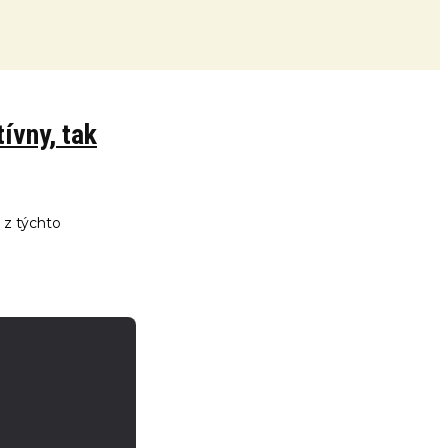
ívny, tak
 z týchto