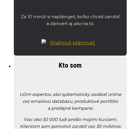
Za 10 minút si naplánuješ, koľko chceš zarobiť
a zároveň aj
ako
na to.
Kto som
Učím expertov, ako systematicky zarábať online
cez emailovú databázu, produktové portfólio
a predajné kampane.
Viac ako 50 000 ľudí prešlo mojimi kurzami.
Klientom som pomohol zarobiť cez 30 miliónov