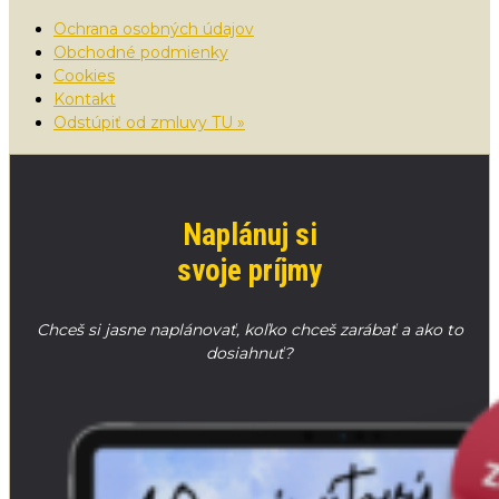
Ochrana osobných údajov
Obchodné podmienky
Cookies
Kontakt
Odstúpiť od zmluvy TU »
Naplánuj si
svoje príjmy
Chceš si jasne naplánovať, koľko chceš zarábať a ako to
dosiahnuť?