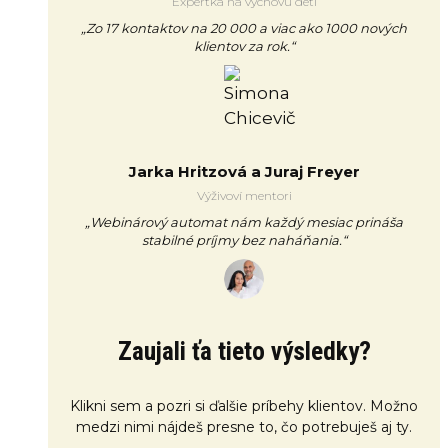
Expertka na výchovu detí
„Zo 17 kontaktov na 20 000 a viac ako 1000 nových
klientov za rok.“
Jarka Hritzová a Juraj Freyer
Výživoví mentori
„Webinárový automat nám každý mesiac prináša
stabilné príjmy bez naháňania.“
Zaujali ťa tieto výsledky?
Klikni sem a pozri si ďalšie príbehy klientov. Možno
medzi nimi nájdeš presne to, čo potrebuješ aj ty.