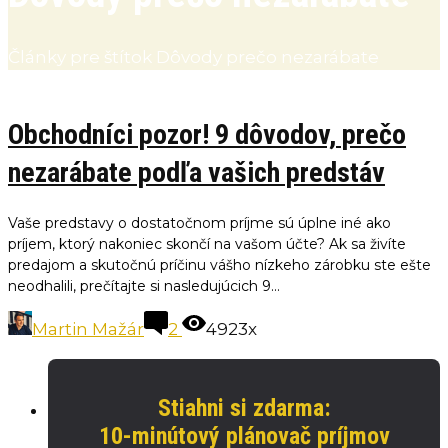
Články pre štítok Dôvody prečo nezarábate
Obchodníci pozor! 9 dôvodov, prečo
nezarábate podľa vašich predstáv
Vaše predstavy o dostatočnom príjme sú úplne iné ako
príjem, ktorý nakoniec skončí na vašom účte? Ak sa živíte
predajom a skutočnú príčinu vášho nízkeho zárobku ste ešte
neodhalili, prečítajte si nasledujúcich 9...
Martin Mažár
2
4923x
Stiahni si zdarma:
10-minútový plánovač príjmov