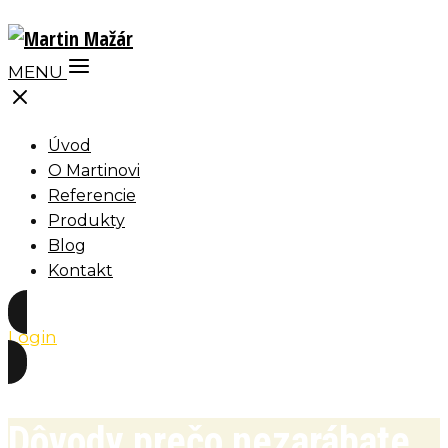
MENU
Úvod
O Martinovi
Referencie
Produkty
Blog
Kontakt
Login
Dôvody prečo nezarábate