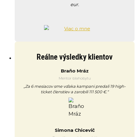
eur.
Reálne výsledky klientov
Braňo Mráz
Mentor blahobytu
„Za 6 mesiacov sme vďaka kampani predali 19 high-
ticket členstiev a zarobili 111 500 €.“
Simona Chicevič