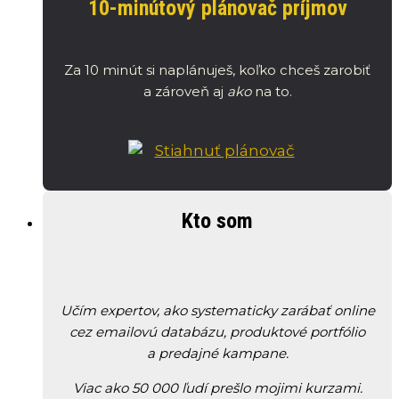
10-minútový plánovač príjmov
Za 10 minút si naplánuješ, koľko chceš zarobiť
a zároveň aj
ako
na to.
Kto som
Učím expertov, ako systematicky zarábať online
cez emailovú databázu, produktové portfólio
a predajné kampane.
Viac ako 50 000 ľudí prešlo mojimi kurzami.