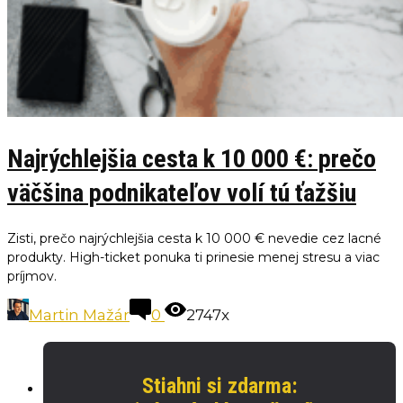
Najrýchlejšia cesta k 10 000 €: prečo
väčšina podnikateľov volí tú ťažšiu
Zisti, prečo najrýchlejšia cesta k 10 000 € nevedie cez lacné
produkty. High-ticket ponuka ti prinesie menej stresu a viac
príjmov.
Martin Mažár
0
2747x
Stiahni si zdarma: