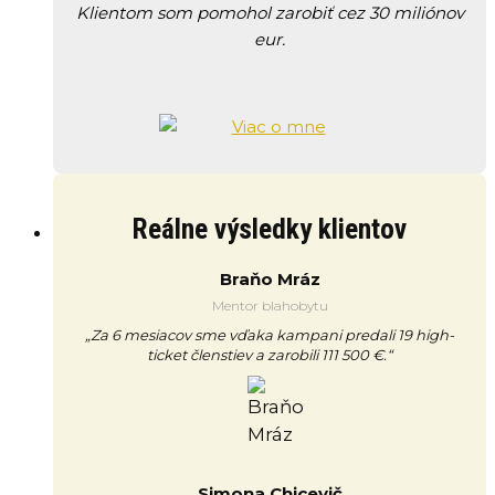
Klientom som pomohol zarobiť cez 30 miliónov
eur.
Reálne výsledky klientov
Braňo Mráz
Mentor blahobytu
„Za 6 mesiacov sme vďaka kampani predali 19 high-
ticket členstiev a zarobili 111 500 €.“
Simona Chicevič