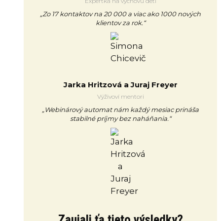
Expertka na výchovu detí
„Zo 17 kontaktov na 20 000 a viac ako 1000 nových
klientov za rok.“
Jarka Hritzová a Juraj Freyer
Výživoví mentori
„Webinárový automat nám každý mesiac prináša
stabilné príjmy bez naháňania.“
Zaujali ťa tieto výsledky?