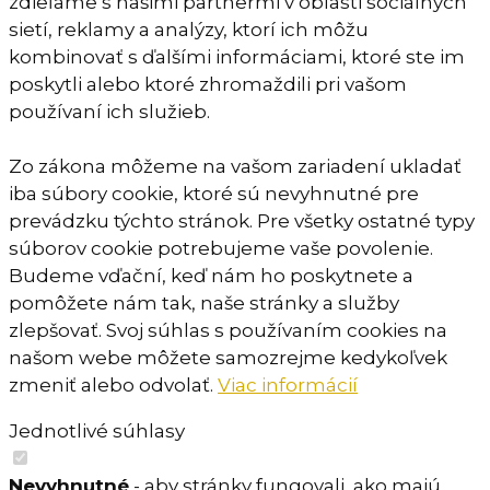
zdieľame s našimi partnermi v oblasti sociálnych
sietí, reklamy a analýzy, ktorí ich môžu
kombinovať s ďalšími informáciami, ktoré ste im
poskytli alebo ktoré zhromaždili pri vašom
používaní ich služieb.
Zo zákona môžeme na vašom zariadení ukladať
iba súbory cookie, ktoré sú nevyhnutné pre
prevádzku týchto stránok. Pre všetky ostatné typy
súborov cookie potrebujeme vaše povolenie.
Budeme vďační, keď nám ho poskytnete a
pomôžete nám tak, naše stránky a služby
zlepšovať. Svoj súhlas s používaním cookies na
našom webe môžete samozrejme kedykoľvek
zmeniť alebo odvolať.
Viac informácií
Jednotlivé súhlasy
Nevyhnutné
- aby stránky fungovali, ako majú.