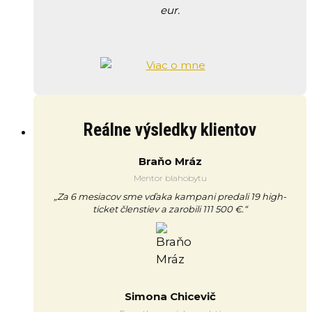
eur.
Reálne výsledky klientov
Braňo Mráz
Mentor blahobytu
„Za 6 mesiacov sme vďaka kampani predali 19 high-
ticket členstiev a zarobili 111 500 €.“
Simona Chicevič