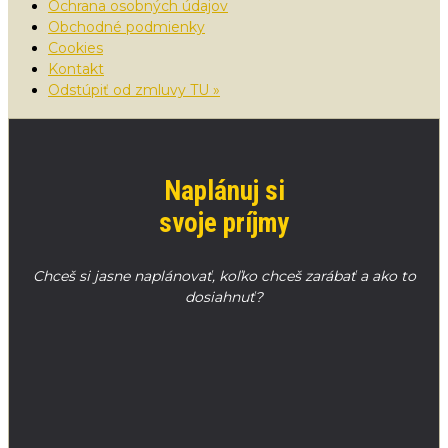
Ochrana osobných údajov
Obchodné podmienky
Cookies
Kontakt
Odstúpiť od zmluvy TU »
Naplánuj si
svoje príjmy
Chceš si jasne naplánovať, koľko chceš zarábať a ako to
dosiahnuť?