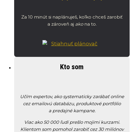
Za 10 minút si naplánuješ, koľko chceš zarobiť
a zároveň aj
ako
na to.
Kto som
Učím expertov, ako systematicky zarábať online
cez emailovú databázu, produktové portfólio
a predajné kampane.
Viac ako 50 000 ľudí prešlo mojimi kurzami.
Klientom som pomohol zarobiť cez 30 miliónov