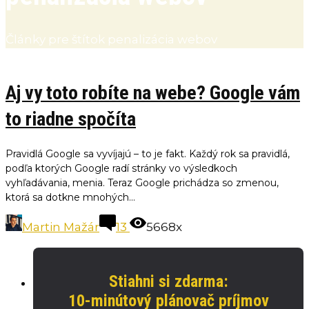
Články pre štítok penalizácia webov
Aj vy toto robíte na webe? Google vám
to riadne spočíta
Pravidlá Google sa vyvíjajú – to je fakt. Každý rok sa pravidlá,
podľa ktorých Google radí stránky vo výsledkoch
vyhľadávania, menia. Teraz Google prichádza so zmenou,
ktorá sa dotkne mnohých...
Martin Mažár
13
5668x
Stiahni si zdarma:
10-minútový plánovač príjmov