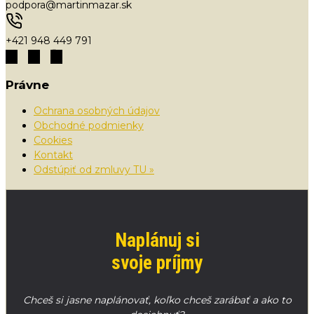
podpora@martinmazar.sk
+421 948 449 791
Právne
Ochrana osobných údajov
Obchodné podmienky
Cookies
Kontakt
Odstúpiť od zmluvy TU »
Naplánuj si
svoje príjmy
Chceš si jasne naplánovať, koľko chceš zarábať a ako to