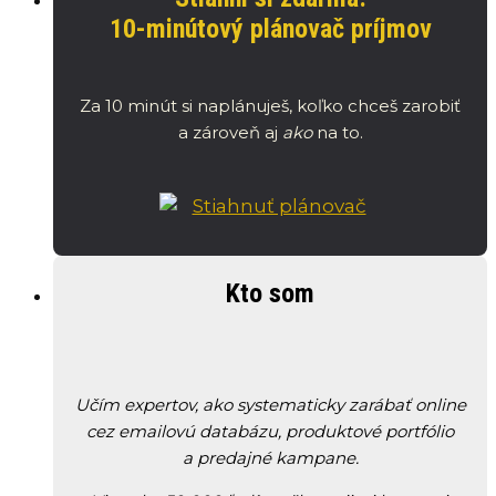
10-minútový plánovač príjmov
Za 10 minút si naplánuješ, koľko chceš zarobiť
a zároveň aj
ako
na to.
Kto som
Učím expertov, ako systematicky zarábať online
cez emailovú databázu, produktové portfólio
a predajné kampane.