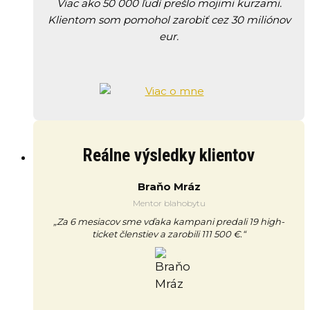
Viac ako 50 000 ľudí prešlo mojimi kurzami.
Klientom som pomohol zarobiť cez 30 miliónov
eur.
Reálne výsledky klientov
Braňo Mráz
Mentor blahobytu
„Za 6 mesiacov sme vďaka kampani predali 19 high-
ticket členstiev a zarobili 111 500 €.“