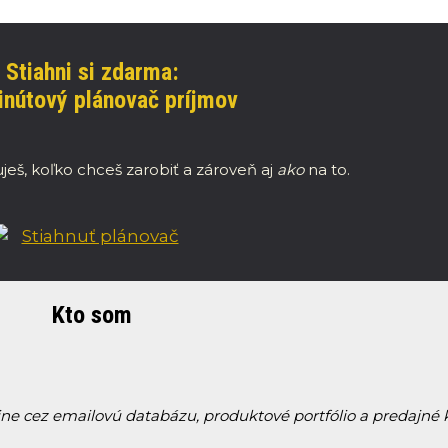
Stiahni si zdarma:
nútový plánovač príjmov
ješ, koľko chceš zarobiť a zároveň aj
ako
na to.
Kto som
ine cez emailovú databázu, produktové portfólio a predajn