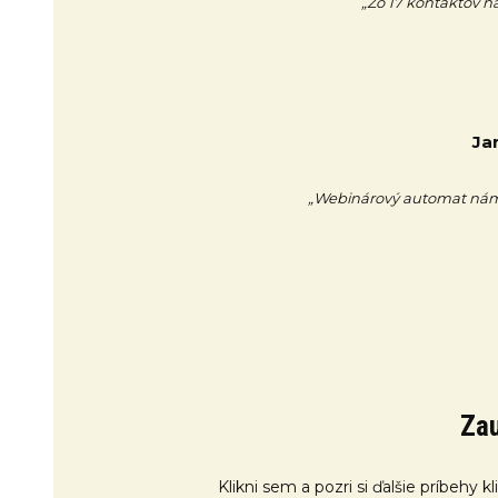
„Zo 17 kontaktov na
Ja
„Webinárový automat nám 
Zau
Klikni sem a pozri si ďalšie príbehy 