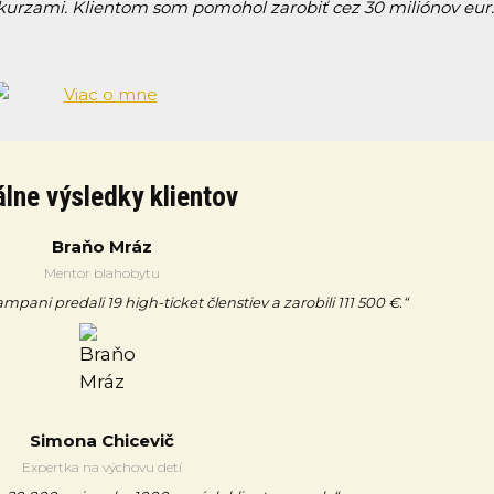
 kurzami. Klientom som pomohol zarobiť cez 30 miliónov eur.
lne výsledky klientov
Braňo Mráz
Mentor blahobytu
ani predali 19 high-ticket členstiev a zarobili 111 500 €.“
Simona Chicevič
Expertka na výchovu detí