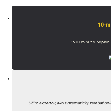
10-mi
Za 10 minút si naplánu
Učím expertov, ako systematicky zarábať onl