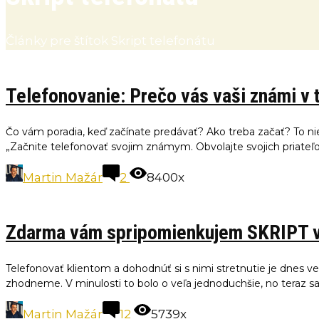
Články pre štítok Skript telefonátu
Telefonovanie: Prečo vás vaši známi v
Čo vám poradia, keď začínate predávať? Ako treba začať? To ni
„Začnite telefonovať svojim známym. Obvolajte svojich priateľov.
Martin Mažár
2
8400x
Zdarma vám spripomienkujem SKRIPT
Telefonovať klientom a dohodnúť si s nimi stretnutie je dnes v
zhodneme. V minulosti to bolo o veľa jednoduchšie, no teraz sa.
Martin Mažár
12
5739x