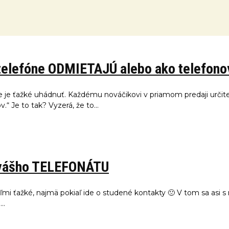
 telefóne ODMIETAJÚ alebo ako telefono
e je ťažké uhádnuť. Každému nováčikovi v priamom predaji určite
“ Je to tak? Vyzerá, že to...
 vášho TELEFONÁTU
eľmi ťažké, najmä pokiaľ ide o studené kontakty 🙁 V tom sa asi
..