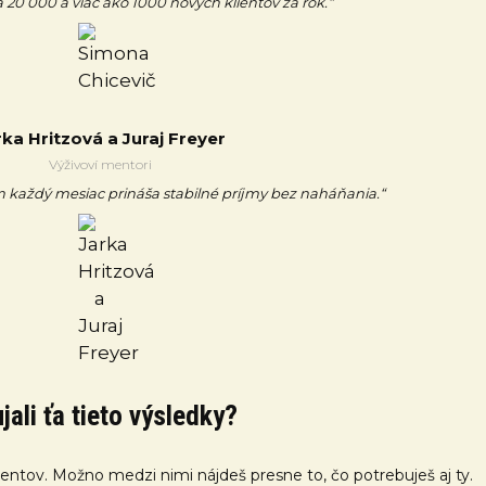
 20 000 a viac ako 1000 nových klientov za rok.“
rka Hritzová a Juraj Freyer
Výživoví mentori
každý mesiac prináša stabilné príjmy bez naháňania.“
jali ťa tieto výsledky?
klientov. Možno medzi nimi nájdeš presne to, čo potrebuješ aj ty.