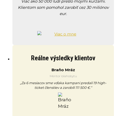
Viac ako 50 000 ľudí prešlo mojimi kurzami.
Klientom som pomohol zarobiť cez 30 miliónov
eur.
Reálne výsledky klientov
Braňo Mráz
Mentor blahobytu
„Za 6 mesiacov sme vďaka kampani predali 19 high-
ticket členstiev a zarobili 111 500 €.“