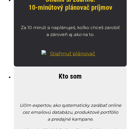
10-minútový plánovač príjmov
Za 10 minút si naplánuješ, koľko chceš zarobiť
a zároveň aj
ako
na to.
Kto som
Učím expertov, ako systematicky zarábať online
cez emailovú databázu, produktové portfólio
a predajné kampane.