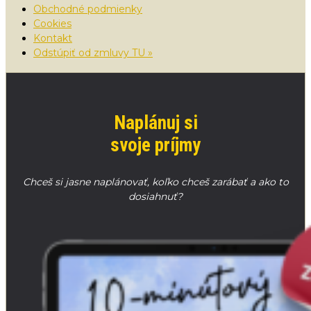
Obchodné podmienky
Cookies
Kontakt
Odstúpiť od zmluvy TU »
Naplánuj si
svoje príjmy
Chceš si jasne naplánovať, koľko chceš zarábať a ako to
dosiahnuť?