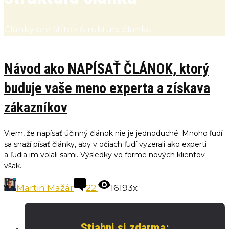
Články pre štítok štruktúra článku
Návod ako NAPÍSAŤ ČLÁNOK, ktorý
buduje vaše meno experta a získava
zákazníkov
Viem, že napísať účinný článok nie je jednoduché. Mnoho ľudí
sa snaží písať články, aby v očiach ľudí vyzerali ako experti
a ľudia im volali sami. Výsledky vo forme nových klientov
však...
Martin Mažár
22
16193x
Stiahni si zdarma: