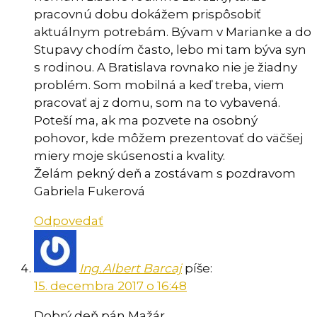
pracovnú dobu dokážem prispôsobiť
aktuálnym potrebám. Bývam v Marianke a do
Stupavy chodím často, lebo mi tam býva syn
s rodinou. A Bratislava rovnako nie je žiadny
problém. Som mobilná a keď treba, viem
pracovať aj z domu, som na to vybavená.
Poteší ma, ak ma pozvete na osobný
pohovor, kde môžem prezentovať do väčšej
miery moje skúsenosti a kvality.
Želám pekný deň a zostávam s pozdravom
Gabriela Fukerová
Odpovedať
Ing.Albert Barcaj
píše:
15. decembra 2017 o 16:48
Dobrý deň pán Mažár.