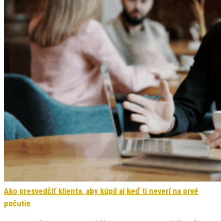
Ako presvedčiť klienta, aby kúpil aj keď ti neverí na prvé
počutie