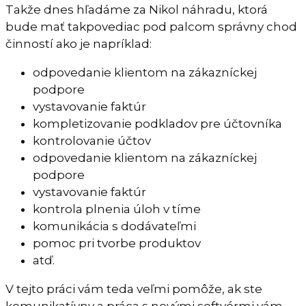
Takže dnes hľadáme za Nikol náhradu, ktorá
bude mať takpovediac pod palcom správny chod
činností ako je napríklad:
odpovedanie klientom na zákazníckej
podpore
vystavovanie faktúr
kompletizovanie podkladov pre účtovníka
kontrolovanie účtov
odpovedanie klientom na zákazníckej
podpore
vystavovanie faktúr
kontrola plnenia úloh v tíme
komunikácia s dodávateľmi
pomoc pri tvorbe produktov
atď.
V tejto práci vám teda veľmi pomôže, ak ste
komunikatívny a práca s novými softvérmi vám