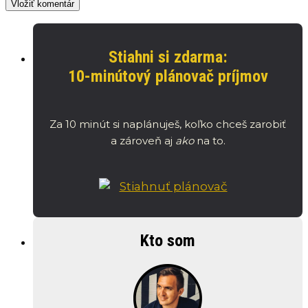
Stiahni si zdarma:
10-minútový plánovač príjmov
Za 10 minút si naplánuješ, koľko chceš zarobiť
a zároveň aj
ako
na to.
Kto som