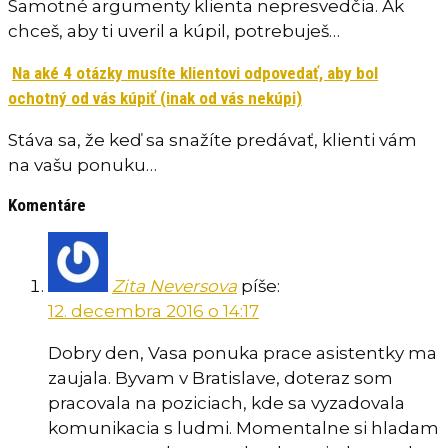
Samotné argumenty klienta nepresvedčia. Ak
chceš, aby ti uveril a kúpil, potrebuješ…
Na aké 4 otázky musíte klientovi odpovedať, aby bol
ochotný od vás kúpiť (inak od vás nekúpi)
Stáva sa, že keď sa snažíte predávať, klienti vám
na vašu ponuku…
Komentáre
Zita Neversova
píše:
12. decembra 2016 o 14:17
Dobry den, Vasa ponuka prace asistentky ma
zaujala. Byvam v Bratislave, doteraz som
pracovala na poziciach, kde sa vyzadovala
komunikacia s ludmi. Momentalne si hladam