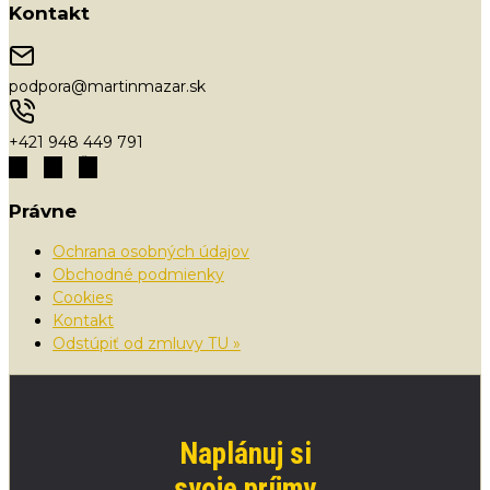
Kontakt
podpora@martinmazar.sk
+421 948 449 791
Právne
Ochrana osobných údajov
Obchodné podmienky
Cookies
Kontakt
Odstúpiť od zmluvy TU »
Naplánuj si
svoje príjmy