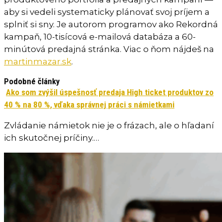
aby si vedeli systematicky plánovať svoj príjem a
splniť si sny. Je autorom programov ako Rekordná
kampaň, 10-tisícová e-mailová databáza a 60-
minútová predajná stránka. Viac o ňom nájdeš na
martinmazar.sk
.
Podobné články
Ako som zvýšil úspešnosť predaja High ticket produktov zo
40 % na 80 %, vďaka správnej práci s námietkami
Zvládanie námietok nie je o frázach, ale o hľadaní
ich skutočnej príčiny.…