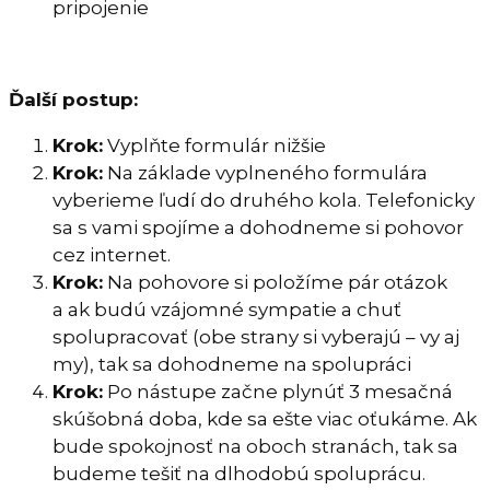
pripojenie
Ďalší postup:
Krok:
Vyplňte formulár nižšie
Krok:
Na základe vyplneného formulára
vyberieme ľudí do druhého kola. Telefonicky
sa s vami spojíme a dohodneme si pohovor
cez internet.
Krok:
Na pohovore si položíme pár otázok
a ak budú vzájomné sympatie a chuť
spolupracovať (obe strany si vyberajú – vy aj
my), tak sa dohodneme na spolupráci
Krok:
Po nástupe začne plynúť 3 mesačná
skúšobná doba, kde sa ešte viac oťukáme. Ak
bude spokojnosť na oboch stranách, tak sa
budeme tešiť na dlhodobú spoluprácu.