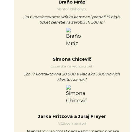
Braňo Mráz
Mentor blahobytu
„Za 6 mesiacov sme vďaka kampani predali 19 high-
ticket členstiev a zarobili 111 500 €.“
Simona Chicevič
Expertka na výchovu detí
„Zo 17 kontaktov na 20 000 a viac ako 1000 nových
klientov za rok.“
Jarka Hritzová a Juraj Freyer
Výživoví mentori
„Webinárový automat nám každý mesiac prináša