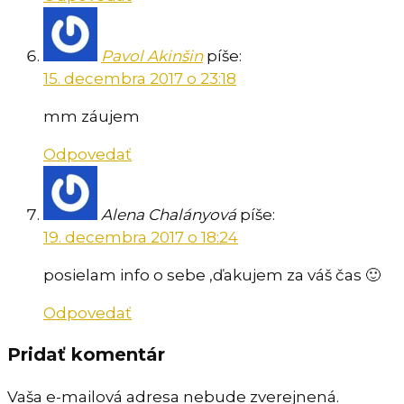
Pavol Akinšin
píše:
15. decembra 2017 o 23:18
mm záujem
Odpovedať
Alena Chalányová
píše:
19. decembra 2017 o 18:24
posielam info o sebe ,ďakujem za váš čas 🙂
Odpovedať
Pridať komentár
Vaša e-mailová adresa nebude zverejnená.