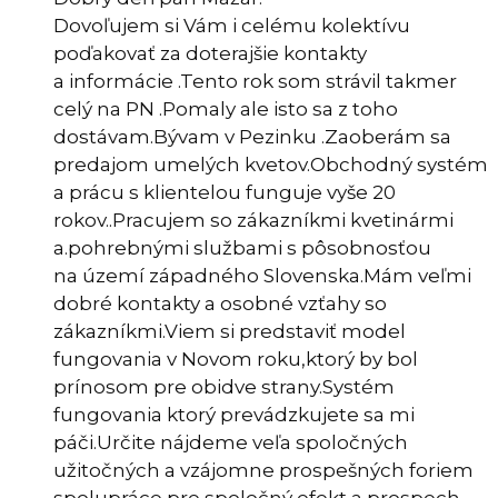
Dovoľujem si Vám i celému kolektívu
poďakovať za doterajšie kontakty
a informácie .Tento rok som strávil takmer
celý na PN .Pomaly ale isto sa z toho
dostávam.Bývam v Pezinku .Zaoberám sa
predajom umelých kvetov.Obchodný systém
a prácu s klientelou funguje vyše 20
rokov..Pracujem so zákazníkmi kvetinármi
a.pohrebnými službami s pôsobnosťou
na území západného Slovenska.Mám veľmi
dobré kontakty a osobné vzťahy so
zákazníkmi.Viem si predstaviť model
fungovania v Novom roku,ktorý by bol
prínosom pre obidve strany.Systém
fungovania ktorý prevádzkujete sa mi
páči.Určite nájdeme veľa spoločných
užitočných a vzájomne prospešných foriem
spolupráce pre spoločný efekt a prospech