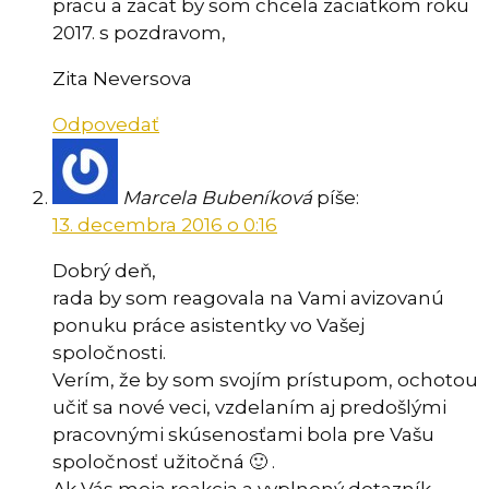
pracu a zacat by som chcela zaciatkom roku
2017. s pozdravom,
Zita Neversova
Odpovedať
Marcela Bubeníková
píše:
13. decembra 2016 o 0:16
Dobrý deň,
rada by som reagovala na Vami avizovanú
ponuku práce asistentky vo Vašej
spoločnosti.
Verím, že by som svojím prístupom, ochotou
učiť sa nové veci, vzdelaním aj predošlými
pracovnými skúsenosťami bola pre Vašu
spoločnosť užitočná 🙂 .
Ak Vás moja reakcia a vyplnený dotazník