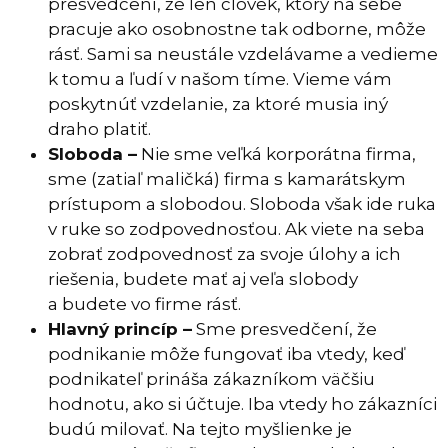
presvedčení, že len človek, ktorý na sebe
pracuje ako osobnostne tak odborne, môže
rásť. Sami sa neustále vzdelávame a vedieme
k tomu a ľudí v našom tíme. Vieme vám
poskytnúť vzdelanie, za ktoré musia iný
draho platiť.
Sloboda –
Nie sme veľká korporátna firma,
sme (zatiaľ maličká) firma s kamarátskym
prístupom a slobodou. Sloboda však ide ruka
v ruke so zodpovednosťou. Ak viete na seba
zobrať zodpovednosť za svoje úlohy a ich
riešenia, budete mať aj veľa slobody
a budete vo firme rásť.
Hlavný princíp –
Sme presvedčení, že
podnikanie môže fungovať iba vtedy, keď
podnikateľ prináša zákazníkom väčšiu
hodnotu, ako si účtuje. Iba vtedy ho zákazníci
budú milovať. Na tejto myšlienke je