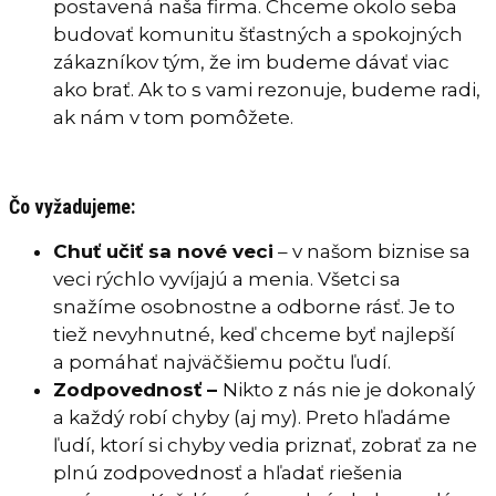
postavená naša firma. Chceme okolo seba
budovať komunitu šťastných a spokojných
zákazníkov tým, že im budeme dávať viac
ako brať. Ak to s vami rezonuje, budeme radi,
ak nám v tom pomôžete.
Čo vyžadujeme:
Chuť učiť sa nové veci
– v našom biznise sa
veci rýchlo vyvíjajú a menia. Všetci sa
snažíme osobnostne a odborne rásť. Je to
tiež nevyhnutné, keď chceme byť najlepší
a pomáhať najväčšiemu počtu ľudí.
Zodpovednosť –
Nikto z nás nie je dokonalý
a každý robí chyby (aj my). Preto hľadáme
ľudí, ktorí si chyby vedia priznať, zobrať za ne
plnú zodpovednosť a hľadať riešenia