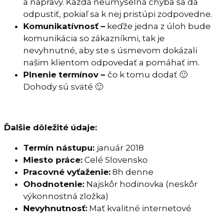
a nápravy. Každá neúmyselná chyba sa dá
odpustiť, pokiaľ sa k nej pristúpi zodpovedne.
Komunikatívnosť –
keďže jedna z úloh bude
komunikácia so zákazníkmi, tak je
nevyhnutné, aby ste s úsmevom dokázali
našim klientom odpovedať a pomáhať im.
Plnenie termínov –
čo k tomu dodať 🙂
Dohody sú sväté 🙂
Ďalšie dôležité údaje:
Termín nástupu:
január 2018
Miesto práce:
Celé Slovensko
Pracovné vyťaženie:
8h denne
Ohodnotenie:
Najskôr hodinovka (neskôr
výkonnostná zložka)
Nevyhnutnosť:
Mať kvalitné internetové