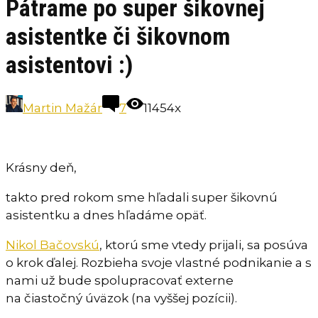
Pátrame po super šikovnej
asistentke či šikovnom
asistentovi :)
Martin Mažár
7
11454x
Krásny deň,
takto pred rokom sme hľadali super šikovnú
asistentku a dnes hľadáme opäť.
Nikol Bačovskú
, ktorú sme vtedy prijali, sa posúva
o krok ďalej. Rozbieha svoje vlastné podnikanie a s
nami už bude spolupracovať externe
na čiastočný úväzok (na vyššej pozícii).