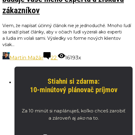
zákazníkov
Viem, že napísať účinný článok nie je jednoduché. Mnoho ľudí
sa snaží písať články, aby v očiach ľudí vyzerali ako experti
a ľudia im volali sami. Výsledky vo forme nových klientov
však...
Martin Mažár
22
16193x
Stiahni si zdarma:
10-minútový plánovač príjmov
Za 10 minút si naplánuješ, koľko chceš zarobiť
a zároveň aj
ako
na to.