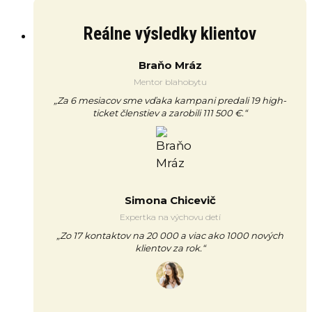
Reálne výsledky klientov
Braňo Mráz
Mentor blahobytu
„Za 6 mesiacov sme vďaka kampani predali 19 high-
ticket členstiev a zarobili 111 500 €.“
Simona Chicevič
Expertka na výchovu detí
„Zo 17 kontaktov na 20 000 a viac ako 1000 nových
klientov za rok.“