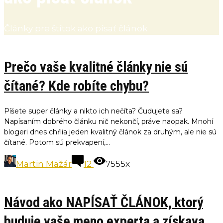
Články pre štítok ako písať článok
Prečo vaše kvalitné články nie sú
čítané? Kde robíte chybu?
Píšete super články a nikto ich nečíta? Čudujete sa?
Napísaním dobrého článku nič nekončí, práve naopak. Mnohí
blogeri dnes chŕlia jeden kvalitný článok za druhým, ale nie sú
čítané. Potom sú prekvapení,...
Martin Mažár
12
7555x
Návod ako NAPÍSAŤ ČLÁNOK, ktorý
buduje vaše meno experta a získava