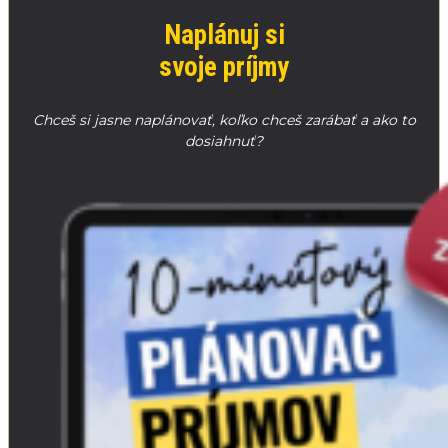
Naplánuj si
svoje príjmy
Chceš si jasne naplánovať, koľko chceš zarábať a ako to
dosiahnuť?