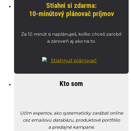
Stiahni si zdarma:
10-minútový plánovač príjmov
Za 10 minút si naplánuješ, koľko chceš zarobiť
a zároveň aj
ako
na to.
Kto som
Učím expertov, ako systematicky zarábať online
cez emailovú databázu, produktové portfólio
a predajné kampane.