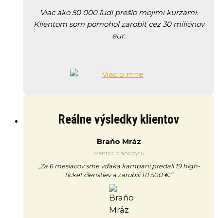
Viac ako 50 000 ľudí prešlo mojimi kurzami.
Klientom som pomohol zarobiť cez 30 miliónov
eur.
Reálne výsledky klientov
Braňo Mráz
Mentor blahobytu
„Za 6 mesiacov sme vďaka kampani predali 19 high-
ticket členstiev a zarobili 111 500 €.“