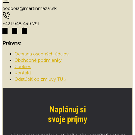
podpora@martinmazar.sk
+421 948 449 791
Právne
Ochrana osobných údajov
Obchodné podmienky
Cookies
Kontakt
Odstúpiť od zmluvy TU »
Naplánuj si
svoje príjmy