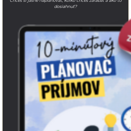
Chceš si jasne naplánovať, koľko chceš zarábať a ako to
dosiahnuť?