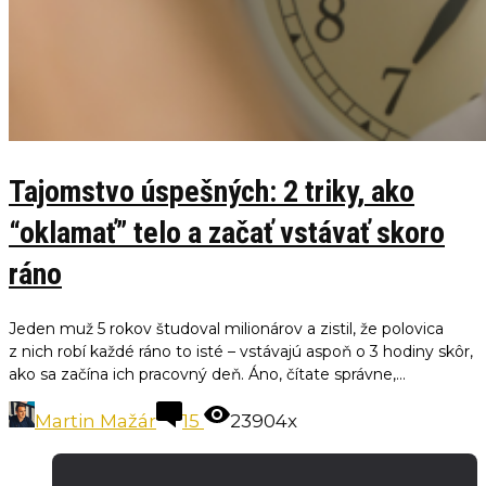
Tajomstvo úspešných: 2 triky, ako
“oklamať” telo a začať vstávať skoro
ráno
Jeden muž 5 rokov študoval milionárov a zistil, že polovica
z nich robí každé ráno to isté – vstávajú aspoň o 3 hodiny skôr,
ako sa začína ich pracovný deň. Áno, čítate správne,...
Martin Mažár
15
23904x