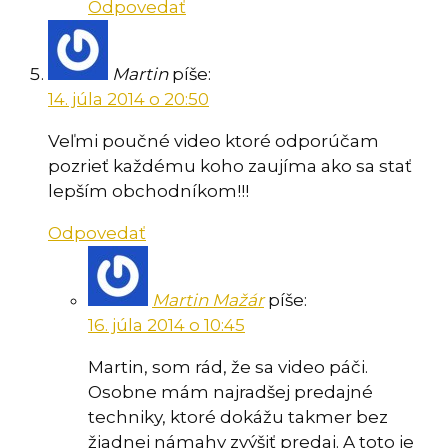
Odpovedať
Martin
píše:
14. júla 2014 o 20:50
Veľmi poučné video ktoré odporúčam
pozrieť každému koho zaujíma ako sa stať
lepším obchodníkom!!!
Odpovedať
Martin Mažár
píše:
16. júla 2014 o 10:45
Martin, som rád, že sa video páči.
Osobne mám najradšej predajné
techniky, ktoré dokážu takmer bez
žiadnej námahy zvýšiť predaj. A toto je