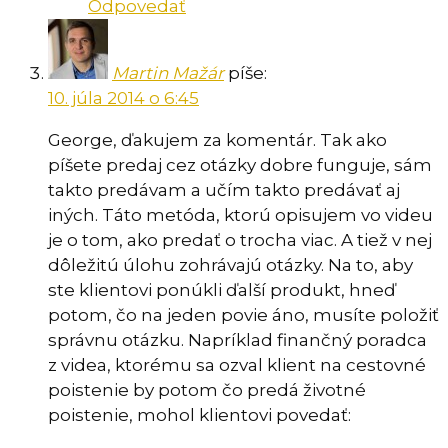
Odpovedať
Martin Mažár
píše:
10. júla 2014 o 6:45
George, ďakujem za komentár. Tak ako
píšete predaj cez otázky dobre funguje, sám
takto predávam a učím takto predávať aj
iných. Táto metóda, ktorú opisujem vo videu
je o tom, ako predať o trocha viac. A tiež v nej
dôležitú úlohu zohrávajú otázky. Na to, aby
ste klientovi ponúkli ďalší produkt, hneď
potom, čo na jeden povie áno, musíte položiť
správnu otázku. Napríklad finančný poradca
z videa, ktorému sa ozval klient na cestovné
poistenie by potom čo predá životné
poistenie, mohol klientovi povedať: