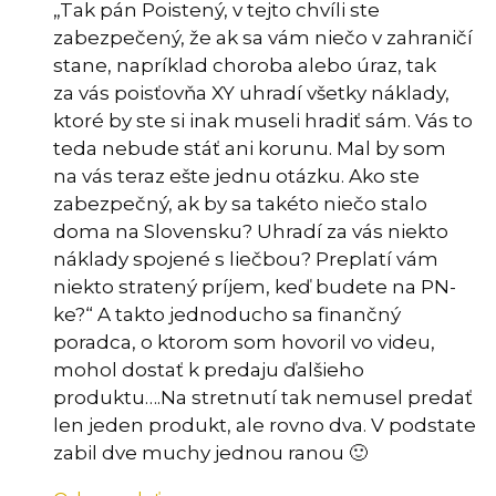
„Tak pán Poistený, v tejto chvíli ste
zabezpečený, že ak sa vám niečo v zahraničí
stane, napríklad choroba alebo úraz, tak
za vás poisťovňa XY uhradí všetky náklady,
ktoré by ste si inak museli hradiť sám. Vás to
teda nebude stáť ani korunu. Mal by som
na vás teraz ešte jednu otázku. Ako ste
zabezpečný, ak by sa takéto niečo stalo
doma na Slovensku? Uhradí za vás niekto
náklady spojené s liečbou? Preplatí vám
niekto stratený príjem, keď budete na PN-
ke?“ A takto jednoducho sa finančný
poradca, o ktorom som hovoril vo videu,
mohol dostať k predaju ďalšieho
produktu….Na stretnutí tak nemusel predať
len jeden produkt, ale rovno dva. V podstate
zabil dve muchy jednou ranou 🙂