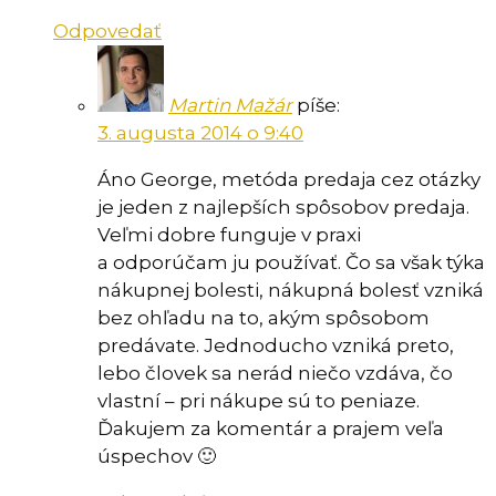
Odpovedať
Martin Mažár
píše:
3. augusta 2014 o 9:40
Áno George, metóda predaja cez otázky
je jeden z najlepších spôsobov predaja.
Veľmi dobre funguje v praxi
a odporúčam ju používať. Čo sa však týka
nákupnej bolesti, nákupná bolesť vzniká
bez ohľadu na to, akým spôsobom
predávate. Jednoducho vzniká preto,
lebo človek sa nerád niečo vzdáva, čo
vlastní – pri nákupe sú to peniaze.
Ďakujem za komentár a prajem veľa
úspechov 🙂