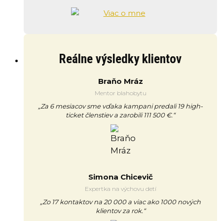
Reálne výsledky klientov
Braňo Mráz
Mentor blahobytu
„Za 6 mesiacov sme vďaka kampani predali 19 high-
ticket členstiev a zarobili 111 500 €.“
Simona Chicevič
Expertka na výchovu detí
„Zo 17 kontaktov na 20 000 a viac ako 1000 nových
klientov za rok.“