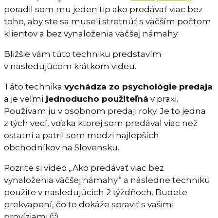
poradil som mu jeden tip ako predávať viac bez
toho, aby ste sa museli stretnúť s väčším počtom
klientov a bez vynaloženia väčšej námahy.
Bližšie vám túto techniku predstavím
v nasledujúcom krátkom videu.
Táto technika
vychádza zo psychológie predaja
a je veľmi
jednoducho použiteľná
v praxi.
Používam ju v osobnom predaji roky. Je to jedna
z tých vecí, vďaka ktorej som predával viac než
ostatní a patril som medzi najlepších
obchodníkov na Slovensku.
Pozrite si video „Ako predávať viac bez
vynaloženia väčšej námahy“ a následne techniku
použite v nasledujúcich 2 týždňoch. Budete
prekvapení, čo to dokáže spraviť s vašimi
províziami 🙂