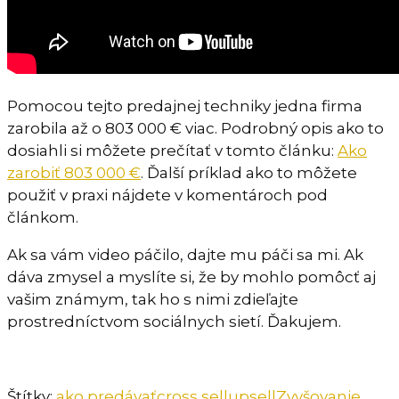
Pomocou tejto predajnej techniky jedna firma
zarobila až o 803 000 € viac. Podrobný opis ako to
dosiahli si môžete prečítať v tomto článku:
Ako
zarobiť 803 000 €
. Ďalší príklad ako to môžete
použiť v praxi nájdete v komentároch pod
článkom.
Ak sa vám video páčilo, dajte mu páči sa mi. Ak
dáva zmysel a myslíte si, že by mohlo pomôcť aj
vašim známym, tak ho s nimi zdieľajte
prostredníctvom sociálnych sietí. Ďakujem.
Štítky:
ako predávať
cross sell
upsell
Zvyšovanie