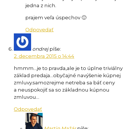
jedna z nich.
prajem veľa úspechov 🙂
Odpovedať
ondrej
píše:
2. decembra 2015 o 14:44
hmmm…je to pravda,ale je to úplne triviálny
základ predaja…obyčajné navýšenie kúpnej
zmluvy.samozrejme netreba sa báť ceny
a neuspokojiť sa so základnou kúpnou
zmluvou…
Odpovedať
Martin Mažár
píše: