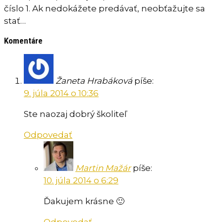
číslo 1. Ak nedokážete predávať, neobťažujte sa
stať…
Komentáre
Žaneta Hrabáková
píše:
9. júla 2014 o 10:36
Ste naozaj dobrý školiteľ
Odpovedať
Martin Mažár
píše:
10. júla 2014 o 6:29
Ďakujem krásne 🙂
Odpovedať