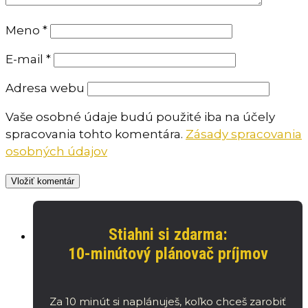
Meno
*
E-mail
*
Adresa webu
Vaše osobné údaje budú použité iba na účely
spracovania tohto komentára.
Zásady spracovania
osobných údajov
Stiahni si zdarma:
10-minútový plánovač príjmov
Za 10 minút si naplánuješ, koľko chceš zarobiť