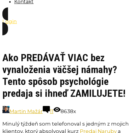
Kontakt
Login
Ako PREDÁVAŤ VIAC bez
vynaloženia väčšej námahy?
Tento spôsob psychológie
predaja si ihneď ZAMILUJETE!
Martin Mažár
11
8638x
Minulý týždeň som telefonoval s jedným z mojich
klientov, ktorý absolvoval kurz
Predaj Naruby
a