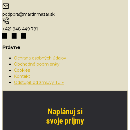
podpora@martinmazar.sk
+421 948 449 791
Právne
Ochrana osobných údajov
Obchodné podmienky
Cookies
Kontakt
Odstúpiť od zmluvy TU »
Naplánuj si
svoje príjmy