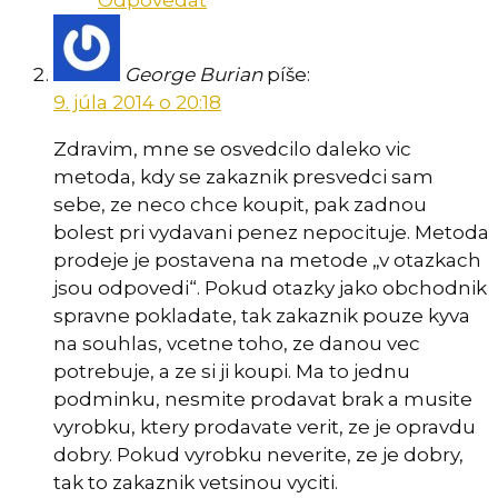
George Burian
píše:
9. júla 2014 o 20:18
Zdravim, mne se osvedcilo daleko vic
metoda, kdy se zakaznik presvedci sam
sebe, ze neco chce koupit, pak zadnou
bolest pri vydavani penez nepocituje. Metoda
prodeje je postavena na metode „v otazkach
jsou odpovedi“. Pokud otazky jako obchodnik
spravne pokladate, tak zakaznik pouze kyva
na souhlas, vcetne toho, ze danou vec
potrebuje, a ze si ji koupi. Ma to jednu
podminku, nesmite prodavat brak a musite
vyrobku, ktery prodavate verit, ze je opravdu
dobry. Pokud vyrobku neverite, ze je dobry,
tak to zakaznik vetsinou vyciti.