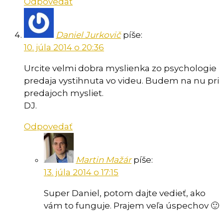
Odpovedať
Daniel Jurkovič
píše:
10. júla 2014 o 20:36
Urcite velmi dobra myslienka zo psychologie
predaja vystihnuta vo videu. Budem na nu pri
predajoch mysliet.
DJ.
Odpovedať
Martin Mažár
píše:
13. júla 2014 o 17:15
Super Daniel, potom dajte vedieť, ako
vám to funguje. Prajem veľa úspechov 🙂