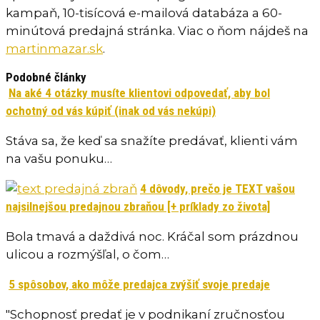
kampaň, 10-tisícová e-mailová databáza a 60-
minútová predajná stránka. Viac o ňom nájdeš na
martinmazar.sk
.
Podobné články
Na aké 4 otázky musíte klientovi odpovedať, aby bol
ochotný od vás kúpiť (inak od vás nekúpi)
Stáva sa, že keď sa snažíte predávať, klienti vám
na vašu ponuku…
4 dôvody, prečo je TEXT vašou
najsilnejšou predajnou zbraňou [+ príklady zo života]
Bola tmavá a daždivá noc. Kráčal som prázdnou
ulicou a rozmýšľal, o čom…
5 spôsobov, ako môže predajca zvýšiť svoje predaje
"Schopnosť predať je v podnikaní zručnosťou