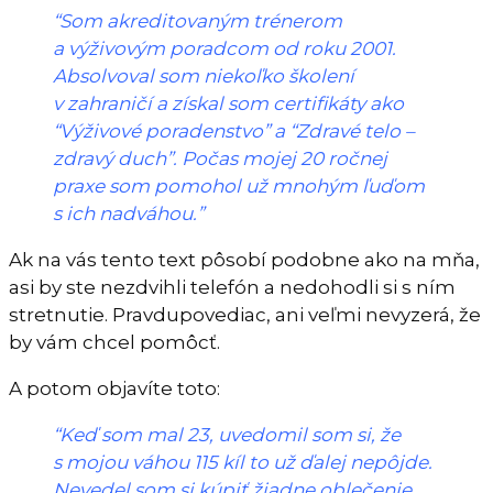
“Som akreditovaným trénerom
a výživovým poradcom od roku 2001.
Absolvoval som niekoľko školení
v zahraničí a získal som certifikáty ako
“Výživové poradenstvo” a “Zdravé telo –
zdravý duch”. Počas mojej 20 ročnej
praxe som pomohol už mnohým ľuďom
s ich nadváhou.”
Ak na vás tento text pôsobí podobne ako na mňa,
asi by ste nezdvihli telefón a nedohodli si s ním
stretnutie. Pravdupovediac, ani veľmi nevyzerá, že
by vám chcel pomôcť.
A potom objavíte toto:
“Keď som mal 23, uvedomil som si, že
s mojou váhou 115 kíl to už ďalej nepôjde.
Nevedel som si kúpiť žiadne oblečenie