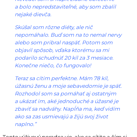
a bolo nepredstaviteľné, aby som zbalil
nejaké dievča.
Skúšal som rôzne diéty, ale nič
nepomáhalo. Buď som na to nemal nervy
alebo som pribral naspäť. Potom som
objavil spôsob, vďaka ktorému sa mi
podarilo schudnúť 20 kíl za 3 mesiace.
Konečne niečo, čo fungovalo!
Teraz sa cítim perfektne. Mám 78 kíl,
úžasnú ženu a moje sebavedomie je späť.
Rozhodol som sa pomáhať aj ostatným
a ukázať im, aké jednoduché a úžasné je
zbaviť sa nadváhy. Napĺňa ma, keď vidím
ako sa zas usmievajú a žijú svoj život
naplno.”
Tento výživový poradca vie, ako sa cítite a čím si