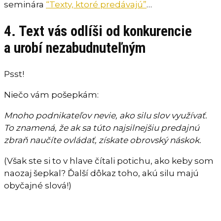
seminára
“Texty, ktoré predávajú”
…
4. Text vás odlíši od konkurencie
a urobí nezabudnuteľným
Psst!
Niečo vám pošepkám:
Mnoho podnikateľov nevie, ako silu slov využívať.
To znamená, že ak sa túto najsilnejšiu predajnú
zbraň naučíte ovládať, získate obrovský náskok.
(Však ste si to v hlave čítali potichu, ako keby som
naozaj šepkal? Ďalší dôkaz toho, akú silu majú
obyčajné slová!)