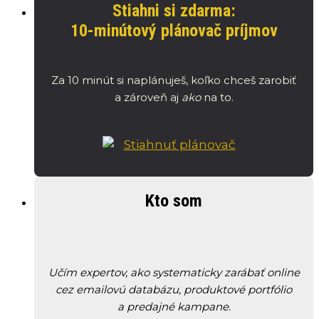
Stiahni si zdarma:
10-minútový plánovač príjmov
Za 10 minút si naplánuješ, koľko chceš zarobiť
a zároveň aj
ako
na to.
Kto som
Učím expertov, ako systematicky zarábať online
cez emailovú databázu, produktové portfólio
a predajné kampane.