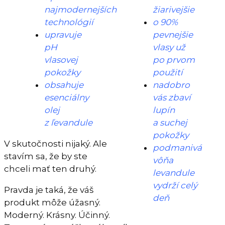
najmodernejších
žiarivejšie
technológií
o 90%
upravuje
pevnejšie
pH
vlasy už
vlasovej
po prvom
pokožky
použití
obsahuje
nadobro
esenciálny
vás zbaví
olej
lupín
z ľevandule
a suchej
pokožky
V skutočnosti nijaký. Ale
podmanivá
stavím sa, že by ste
vôňa
chceli mať ten druhý.
levandule
vydrží celý
Pravda je taká, že váš
deň
produkt môže úžasný.
Moderný. Krásny. Účinný.