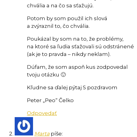
chvália a na čo sa sťažujú.
Potom by som použil ich slová
a zvýraznil to, čo chvália.
Poukázal by som na to, že problémy,
na ktoré sa ľudia sťažovali sú odstránené
(ak je to pravda – nikdy neklam).
Dúfam, že som aspoň kus zodpovedal
tvoju otázku 🙂
Kľudne sa ďalej pýtaj S pozdravom
Peter „Peo“ Čelko
Odpovedať
Marta
píše: