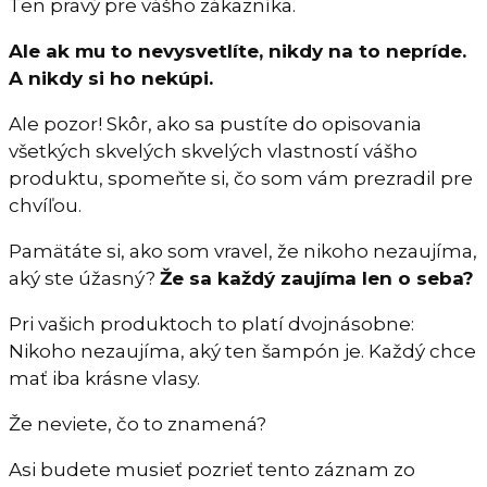
Ten pravý pre vášho zákazníka.
Ale ak mu to nevysvetlíte, nikdy na to nepríde.
A nikdy si ho nekúpi.
Ale pozor! Skôr, ako sa pustíte do opisovania
všetkých skvelých skvelých vlastností vášho
produktu, spomeňte si, čo som vám prezradil pre
chvíľou.
Pamätáte si, ako som vravel, že nikoho nezaujíma,
aký ste úžasný?
Že sa každý zaujíma len o seba?
Pri vašich produktoch to platí dvojnásobne:
Nikoho nezaujíma, aký ten šampón je. Každý chce
mať iba krásne vlasy.
Že neviete, čo to znamená?
Asi budete musieť pozrieť tento záznam zo