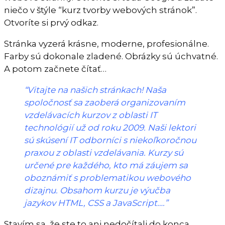
niečo v štýle “kurz tvorby webových stránok”.
Otvoríte si prvý odkaz.
Stránka vyzerá krásne, moderne, profesionálne.
Farby sú dokonale zladené. Obrázky sú úchvatné.
A potom začnete čítať…
“Vitajte na našich stránkach! Naša
spoločnosť sa zaoberá organizovaním
vzdelávacích kurzov z oblasti IT
technológií už od roku 2009. Naši lektori
sú skúsení IT odborníci s niekoľkoročnou
praxou z oblasti vzdelávania. Kurzy sú
určené pre každého, kto má záujem sa
oboznámiť s problematikou webového
dizajnu. Obsahom kurzu je výučba
jazykov HTML, CSS a JavaScript….”
Stavím sa, že ste to ani nedočítali do konca.