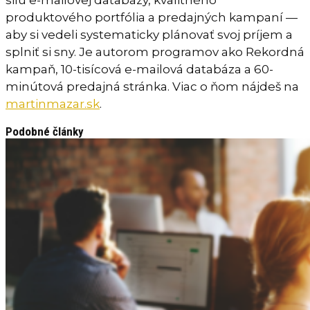
silu e-mailovej databázy, kvalitného
produktového portfólia a predajných kampaní —
aby si vedeli systematicky plánovať svoj príjem a
splniť si sny. Je autorom programov ako Rekordná
kampaň, 10-tisícová e-mailová databáza a 60-
minútová predajná stránka. Viac o ňom nájdeš na
martinmazar.sk
.
Podobné články