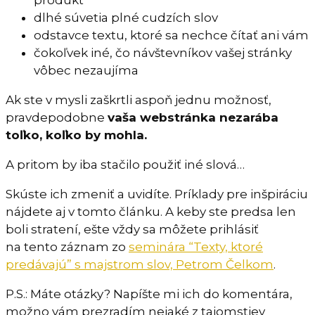
produkt
dlhé súvetia plné cudzích slov
odstavce textu, ktoré sa nechce čítať ani vám
čokoľvek iné, čo návštevníkov vašej stránky
vôbec nezaujíma
Ak ste v mysli zaškrtli aspoň jednu možnosť,
pravdepodobne
vaša webstránka nezarába
toľko, koľko by mohla.
A pritom by iba stačilo použiť iné slová…
Skúste ich zmeniť a uvidíte. Príklady pre inšpiráciu
nájdete aj v tomto článku. A keby ste predsa len
boli stratení, ešte vždy sa môžete prihlásiť
na tento záznam zo
seminára “Texty, ktoré
predávajú” s majstrom slov, Petrom Čelkom
.
P.S.: Máte otázky? Napíšte mi ich do komentára,
možno vám prezradím nejaké z tajomstiev