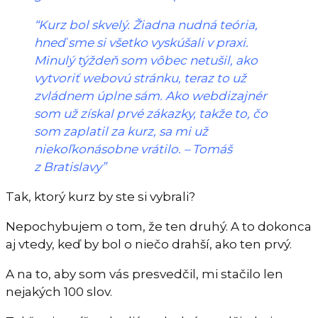
“Kurz bol skvelý. Žiadna nudná teória,
hneď sme si všetko vyskúšali v praxi.
Minulý týždeň som vôbec netušil, ako
vytvoriť webovú stránku, teraz to už
zvládnem úplne sám. Ako webdizajnér
som už získal prvé zákazky, takže to, čo
som zaplatil za kurz, sa mi už
niekoľkonásobne vrátilo. – Tomáš
z Bratislavy”
Tak, ktorý kurz by ste si vybrali?
Nepochybujem o tom, že ten druhý. A to dokonca
aj vtedy, keď by bol o niečo drahší, ako ten prvý.
A na to, aby som vás presvedčil, mi stačilo len
nejakých 100 slov.