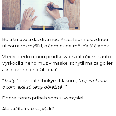
Bola tmavá a daždivá noc. Kráčal som prázdnou
ulicou a rozmýšľal, o čom bude môj ďalší článok.
Vtedy predo mnou prudko zabrzdilo čierne auto.
Vyskočil z neho muž v maske, schytil ma za golier
a k hlave mi priložil zbraň.
“
Texty,”
povedal hlbokým hlasom,
“napíš článok
o tom, aké sú texty dôležité…”
Dobre, tento príbeh som si vymyslel.
Ale začítali ste sa, však?