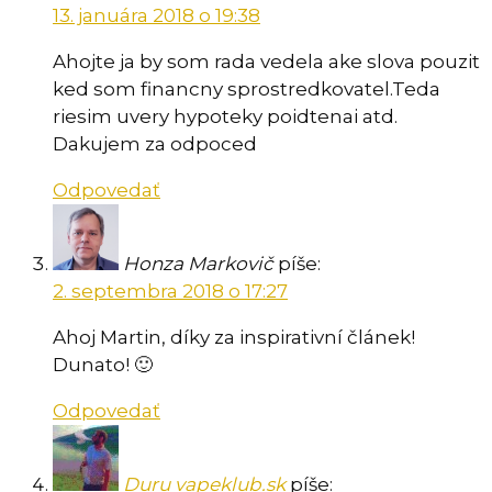
13. januára 2018 o 19:38
Ahojte ja by som rada vedela ake slova pouzit
ked som financny sprostredkovatel.Teda
riesim uvery hypoteky poidtenai atd.
Dakujem za odpoced
Odpovedať
Honza Markovič
píše:
2. septembra 2018 o 17:27
Ahoj Martin, díky za inspirativní článek!
Dunato! 🙂
Odpovedať
Duru vapeklub.sk
píše: