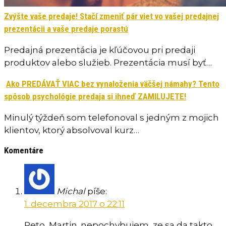
Zvýšte vaše predaje! Stačí zmeniť pár viet vo vašej predajnej
prezentácii a vaše predaje porastú
Predajná prezentácia je kľúčovou pri predaji
produktov alebo služieb. Prezentácia musí byť…
Ako PREDÁVAŤ VIAC bez vynaloženia väčšej námahy? Tento
spôsob psychológie predaja si ihneď ZAMILUJETE!
Minulý týždeň som telefonoval s jedným z mojich
klientov, ktorý absolvoval kurz…
Komentáre
Michal
píše:
1. decembra 2017 o 22:11
Peto, Martin. nepochybujem, ze sa da takto