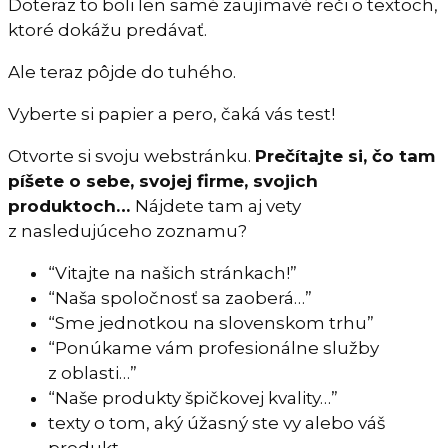
Doteraz to boli len samé zaujímavé reči o textoch,
ktoré dokážu predávať.
Ale teraz pôjde do tuhého.
Vyberte si papier a pero, čaká vás test!
Otvorte si svoju webstránku.
Prečítajte si, čo tam
píšete o sebe, svojej firme, svojich
produktoch…
Nájdete tam aj vety
z nasledujúceho zoznamu?
“Vitajte na našich stránkach!”
“Naša spoločnosť sa zaoberá…”
“Sme jednotkou na slovenskom trhu”
“Ponúkame vám profesionálne služby
z oblasti…”
“Naše produkty špičkovej kvality…”
texty o tom, aký úžasný ste vy alebo váš