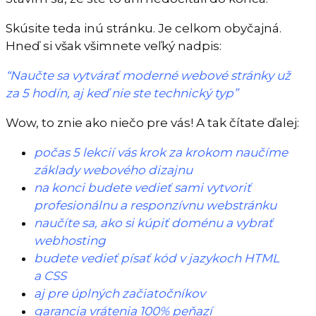
Skúsite teda inú stránku. Je celkom obyčajná.
Hneď si však všimnete veľký nadpis:
“Naučte sa vytvárať moderné webové stránky už
za 5 hodín, aj keď nie ste technický typ”
Wow, to znie ako niečo pre vás! A tak čítate ďalej:
počas 5 lekcií vás krok za krokom naučíme
základy webového dizajnu
na konci budete vedieť sami vytvoriť
profesionálnu a responzívnu webstránku
naučíte sa, ako si kúpiť doménu a vybrať
webhosting
budete vedieť písať kód v jazykoch HTML
a CSS
aj pre úplných začiatočníkov
garancia vrátenia 100% peňazí