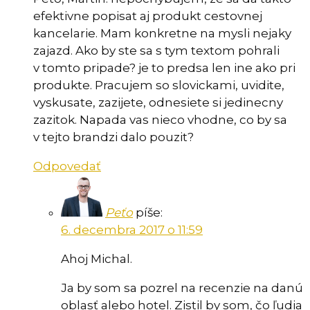
efektivne popisat aj produkt cestovnej
kancelarie. Mam konkretne na mysli nejaky
zajazd. Ako by ste sa s tym textom pohrali
v tomto pripade? je to predsa len ine ako pri
produkte. Pracujem so slovickami, uvidite,
vyskusate, zazijete, odnesiete si jedinecny
zazitok. Napada vas nieco vhodne, co by sa
v tejto brandzi dalo pouzit?
Odpovedať
Peťo
píše:
6. decembra 2017 o 11:59
Ahoj Michal.
Ja by som sa pozrel na recenzie na danú
oblasť alebo hotel. Zistil by som, čo ľudia