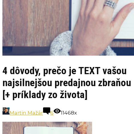
4 dôvody, prečo je TEXT vašou
najsilnejšou predajnou zbraňou
[+ príklady zo života]
Martin Mažár
6
11468x