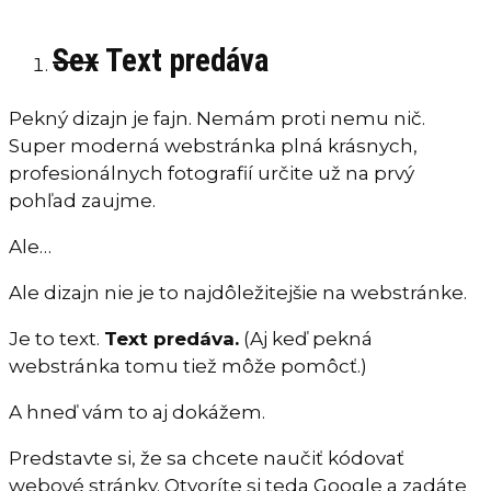
Sex
Text predáva
Pekný dizajn je fajn. Nemám proti nemu nič.
Super moderná webstránka plná krásnych,
profesionálnych fotografií určite už na prvý
pohľad zaujme.
Ale…
Ale dizajn nie je to najdôležitejšie na webstránke.
Je to text.
Text predáva.
(Aj keď pekná
webstránka tomu tiež môže pomôcť.)
A hneď vám to aj dokážem.
Predstavte si, že sa chcete naučiť kódovať
webové stránky. Otvoríte si teda Google a zadáte