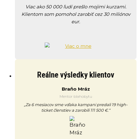
Viac ako 50 000 ľudí prešlo mojimi kurzami.
Klientom som pomohol zarobiť cez 30 miliónov
eur.
Reálne výsledky klientov
Braňo Mráz
Mentor blahobytu
„Za 6 mesiacov sme vďaka kampani predali 19 high-
ticket členstiev a zarobili 111 500 €.“