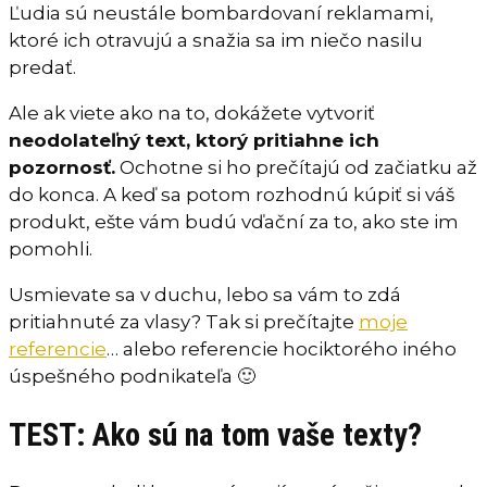
Ľudia sú neustále bombardovaní reklamami,
ktoré ich otravujú a snažia sa im niečo nasilu
predať.
Ale ak viete ako na to, dokážete vytvoriť
neodolateľný text, ktorý pritiahne ich
pozornosť.
Ochotne si ho prečítajú od začiatku až
do konca. A keď sa potom rozhodnú kúpiť si váš
produkt, ešte vám budú vďační za to, ako ste im
pomohli.
Usmievate sa v duchu, lebo sa vám to zdá
pritiahnuté za vlasy? Tak si prečítajte
moje
referencie
… alebo referencie hociktorého iného
úspešného podnikateľa 🙂
TEST: Ako sú na tom vaše texty?