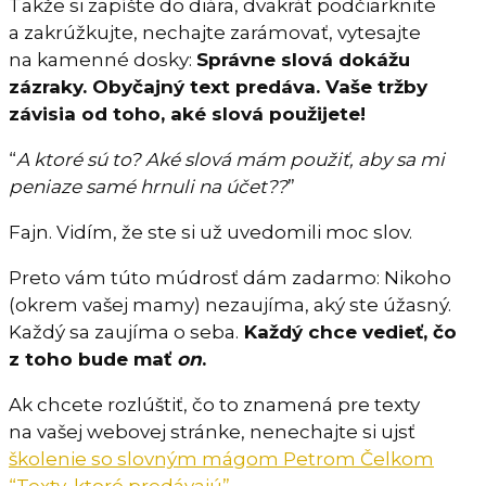
Takže si zapíšte do diára, dvakrát podčiarknite
a zakrúžkujte, nechajte zarámovať, vytesajte
na kamenné dosky:
Správne slová dokážu
zázraky. Obyčajný text predáva. Vaše tržby
závisia od toho, aké slová použijete!
“
A ktoré sú to? Aké slová mám použiť, aby sa mi
peniaze samé hrnuli na účet??
”
Fajn. Vidím, že ste si už uvedomili moc slov.
Preto vám túto múdrosť dám zadarmo: Nikoho
(okrem vašej mamy) nezaujíma, aký ste úžasný.
Každý sa zaujíma o seba.
Každý chce vedieť, čo
z toho bude mať
on
.
Ak chcete rozlúštiť, čo to znamená pre texty
na vašej webovej stránke, nenechajte si ujsť
školenie so slovným mágom Petrom Čelkom
“Texty, ktoré predávajú”
.