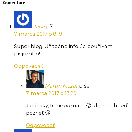
Komentáre
Jana
píše:
7. marca 2017 o 8:19
Super blog. Užitočné info. Ja používam
picjumbo!
Odpovedať
Martin Mažár
píše:
7. marca 2017 o 13:29
Jani díky, to nepoznám 🙂 Idem to hneď
pozrieť 🙂
Odpovedať