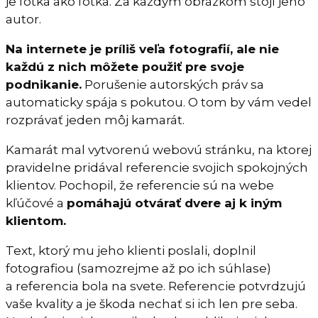
je fotka ako fotka. Za každým obrázkom stojí jeho
autor.
Na internete je príliš veľa fotografií, ale nie
každú z nich môžete použiť pre svoje
podnikanie.
Porušenie autorských práv sa
automaticky spája s pokutou. O tom by vám vedel
rozprávať jeden môj kamarát.
Kamarát mal vytvorenú webovú stránku, na ktorej
pravidelne pridával referencie svojich spokojných
klientov. Pochopil, že referencie sú na webe
kľúčové a
pomáhajú otvárať dvere aj k iným
klientom.
Text, ktorý mu jeho klienti poslali, doplnil
fotografiou (samozrejme až po ich súhlase)
a referencia bola na svete. Referencie potvrdzujú
vaše kvality a je škoda nechať si ich len pre seba.