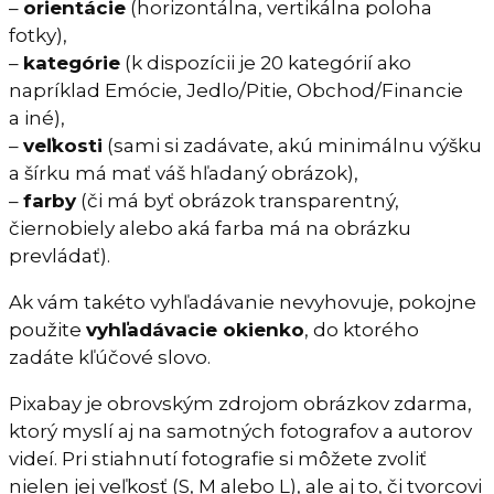
–
orientácie
(horizontálna, vertikálna poloha
fotky),
–
kategórie
(k dispozícii je 20 kategórií ako
napríklad Emócie, Jedlo/Pitie, Obchod/Financie
a iné),
–
veľkosti
(sami si zadávate, akú minimálnu výšku
a šírku má mať váš hľadaný obrázok),
–
farby
(či má byť obrázok transparentný,
čiernobiely alebo aká farba má na obrázku
prevládať).
Ak vám takéto vyhľadávanie nevyhovuje, pokojne
použite
vyhľadávacie okienko
, do ktorého
zadáte kľúčové slovo.
Pixabay je obrovským zdrojom obrázkov zdarma,
ktorý myslí aj na samotných fotografov a autorov
videí. Pri stiahnutí fotografie si môžete zvoliť
nielen jej veľkosť (S, M alebo L), ale aj to, či tvorcovi