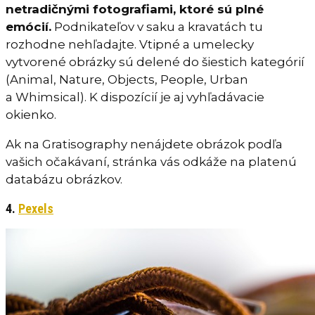
netradičnými fotografiami, ktoré sú plné
emócií.
Podnikateľov v saku a kravatách tu
rozhodne nehľadajte. Vtipné a umelecky
vytvorené obrázky sú delené do šiestich kategórií
(Animal, Nature, Objects, People, Urban
a Whimsical). K dispozícií je aj vyhľadávacie
okienko.
Ak na Gratisography nenájdete obrázok podľa
vašich očakávaní, stránka vás odkáže na platenú
databázu obrázkov.
4.
Pexels