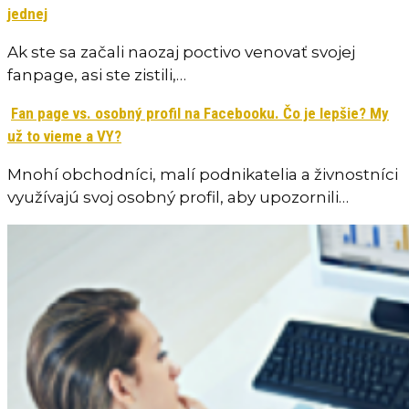
jednej
Ak ste sa začali naozaj poctivo venovať svojej
fanpage, asi ste zistili,…
Fan page vs. osobný profil na Facebooku. Čo je lepšie? My
už to vieme a VY?
Mnohí obchodníci, malí podnikatelia a živnostníci
využívajú svoj osobný profil, aby upozornili…