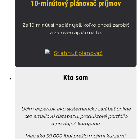
10-minútový plánovač príjmov
Za 10 minút si naplánuješ, koľko chceš zarobiť
a zároveň aj
ako
na to.
Kto som
Učím expertov, ako systematicky zarábať online
cez emailovú databázu, produktové portfólio
a predajné kampane.
Viac ako 50 000 ľudí prešlo mojimi kurzami.