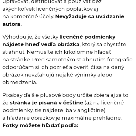
upravovať, distribuovať a používať bez
akýchkoľvek licenčných poplatkov aj
na komerčné účely.
Nevyžaduje sa uvádzanie
autora.
Výhodou je, že všetky
licenčné podmienky
nájdete hneď vedľa obrázka
, ktorý sa chystáte
stiahnuť. Nemusíte ich krkolomne hľadať
na stránke. Pred samotným stiahnutím fotografie
odporúčam si ich pozrieť a overiť, či sa na daný
obrázok nevzťahujú nejaké výnimky alebo
obmedzenia.
Pixabay ďalšie plusové body určite zbiera aj za to,
že
stránka je písaná v češtine
(až na licenčné
podmienky, tie nájdete iba v angličtine)
a hľadanie obrázkov je maximálne prehľadné.
Fotky môžete hľadať podľa: