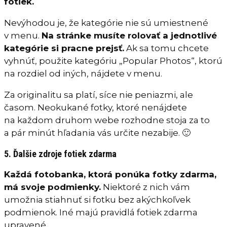
fotiek.
Nevýhodou je, že kategórie nie sú umiestnené
v menu.
Na stránke musíte rolovať a jednotlivé
kategórie si pracne prejsť.
Ak sa tomu chcete
vyhnúť, použite kategóriu „Popular Photos“, ktorú
na rozdiel od iných, nájdete v menu.
Za originalitu sa platí, síce nie peniazmi, ale
časom. Neokukané fotky, ktoré nenájdete
na každom druhom webe rozhodne stoja za to
a pár minút hľadania vás určite nezabije. 🙂
5. Ďalšie zdroje fotiek zdarma
Každá fotobanka, ktorá ponúka fotky zdarma,
má svoje podmienky.
Niektoré z nich vám
umožnia stiahnuť si fotku bez akýchkoľvek
podmienok. Iné majú pravidlá fotiek zdarma
upravené.