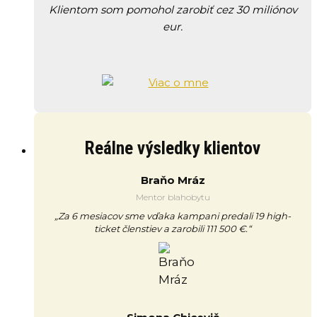
Klientom som pomohol zarobiť cez 30 miliónov
eur.
Reálne výsledky klientov
Braňo Mráz
Mentor blahobytu
„Za 6 mesiacov sme vďaka kampani predali 19 high-
ticket členstiev a zarobili 111 500 €.“