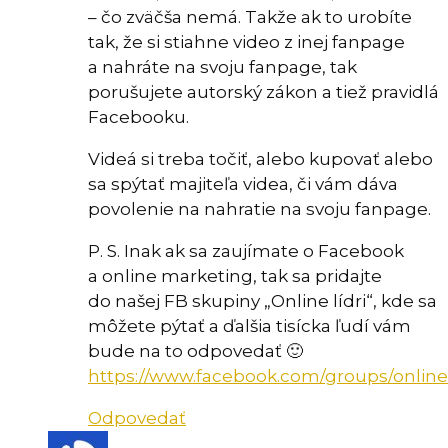
– čo zväčša nemá. Takže ak to urobíte
tak, že si stiahne video z inej fanpage
a nahráte na svoju fanpage, tak
porušujete autorský zákon a tiež pravidlá
Facebooku.
Videá si treba točiť, alebo kupovať alebo
sa spýtať majiteľa videa, či vám dáva
povolenie na nahratie na svoju fanpage.
P. S. Inak ak sa zaujímate o Facebook
a online marketing, tak sa pridajte
do našej FB skupiny „Online lídri“, kde sa
môžete pýtať a ďalšia tisícka ľudí vám
bude na to odpovedať 🙂
https://www.facebook.com/groups/onlinel
Odpovedať