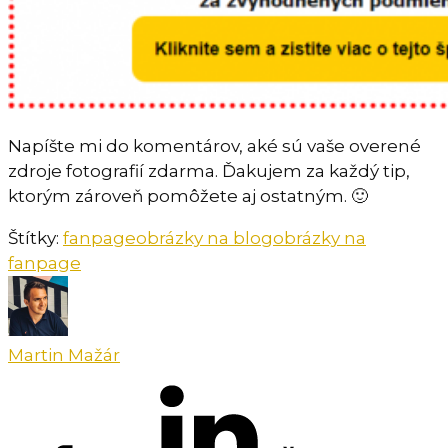
Napíšte mi do komentárov, aké sú vaše overené
zdroje fotografií zdarma. Ďakujem za každý tip,
ktorým zároveň pomôžete aj ostatným. 🙂
Štítky:
fanpage
obrázky na blog
obrázky na
fanpage
Martin Mažár