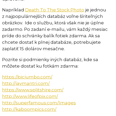
Napríklad
Death To The Stock Photo
je jednou
z najpopulárnejších databáz voľne šíriteľných
obrázkov. Ide o službu, ktorá však nie je úplne
zadarmo. Po zadaní e-mailu, vám každý mesiac
príde do schránky balík fotiek zdarma. Ak sa
chcete dostať k plnej databáze, potrebujete
zaplatiť 15 dolárov mesačne.
Pozrite si podmienky iných databáz, kde sa
môžete dostať ku fotkám zdarma:
https://picjumbo.com/
http://jaymantri.com/
https://www.splitshire.com/
http://www.lifeofpix.com/
http://superfamous.com/Images
http://kaboompics.com/