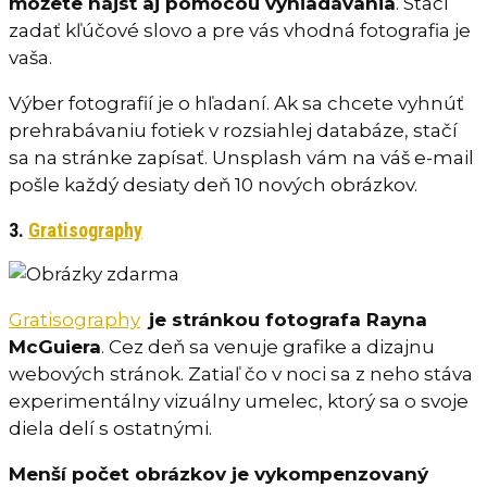
môžete nájsť aj pomocou vyhľadávania
. Stačí
zadať kľúčové slovo a pre vás vhodná fotografia je
vaša.
Výber fotografií je o hľadaní. Ak sa chcete vyhnúť
prehrabávaniu fotiek v rozsiahlej databáze, stačí
sa na stránke zapísať. Unsplash vám na váš e-mail
pošle každý desiaty deň 10 nových obrázkov.
3.
Gratisography
Gratisography
je stránkou fotografa Rayna
McGuiera
. Cez deň sa venuje grafike a dizajnu
webových stránok. Zatiaľ čo v noci sa z neho stáva
experimentálny vizuálny umelec, ktorý sa o svoje
diela delí s ostatnými.
Menší počet obrázkov je vykompenzovaný