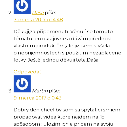
Dasa
píše:
7. marca 2017 o 14:48
Děkuji,za připomenutí. Věnují se tomuto
tématu jen okrajovne a dávám přednost
vlastním produktům,ale již jsem slyšela
o neprijemnostech s použitím nezaplacene
fotky. Ještě jednou děkuji teta.Dáša.
Odpovedať
Martin
píše:
9. marca 2017 o 0:43
Dobry den chcel by som sa spytat ci smiem
propagovat videa ktore najdem na fb
spôsobom : ulozim ich a pridam na svoju