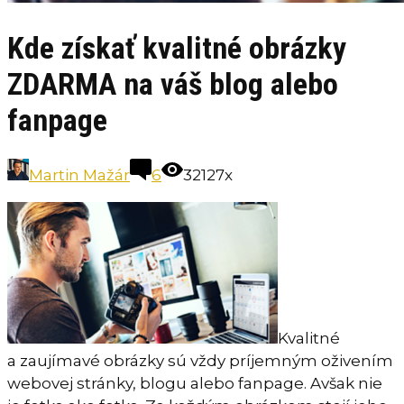
Kde získať kvalitné obrázky
ZDARMA na váš blog alebo
fanpage
Martin Mažár
6
32127x
Kvalitné
a zaujímavé obrázky sú vždy príjemným oživením
webovej stránky, blogu alebo fanpage. Avšak nie