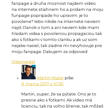
fanpage a druha moznost najdem video
na internete stiahnem ho a pridam na moju
funpage popripade ho upravim. je to
povolene? lebo nikde na internete neviem
najst članok o tom a ani neviem kde mam
hladam videa s povolenou propagaciou tak
ako s fotkami v tomto clanku a ak uz som
nejake nasiel, tak ziadne mi nevyhovuje pre
moju fanpage. Dakujem za odpoved
Odpovedať
Martin Mažár
píše:
9. marca 2017 o 10:30
Martin, super, že sa pýtate. Ono je to
presne ako s fotkami. Ak video má
licenciu, tak na voľno šírenie, tak môžeš