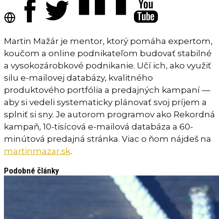
Martin Mažár je mentor, ktorý pomáha expertom,
koučom a online podnikateľom budovať stabilné
a vysokozárobkové podnikanie. Učí ich, ako využiť
silu e-mailovej databázy, kvalitného
produktového portfólia a predajných kampaní —
aby si vedeli systematicky plánovať svoj príjem a
splniť si sny. Je autorom programov ako Rekordná
kampaň, 10-tisícová e-mailová databáza a 60-
minútová predajná stránka. Viac o ňom nájdeš na
martinmazar.sk
.
Podobné články