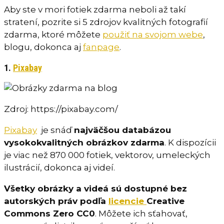
Aby ste v mori fotiek zdarma neboli až takí
stratení, pozrite si 5 zdrojov kvalitných fotografií
zdarma, ktoré môžete
použiť na svojom webe
,
blogu, dokonca aj
fanpage
.
1.
Pixabay
Zdroj: https://pixabay.com/
Pixabay
je snáď
najväčšou databázou
vysokokvalitných obrázkov zdarma
. K dispozícii
je viac než 870 000 fotiek, vektorov, umeleckých
ilustrácií, dokonca aj videí.
Všetky obrázky a videá sú dostupné bez
autorských práv podľa
licencie
Creative
Commons Zero CC0
. Môžete ich sťahovať,