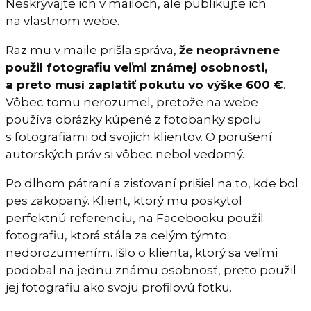
Neskrývajte ich v mailoch, ale publikujte ich
na vlastnom webe.
Raz mu v maile prišla správa,
že neoprávnene
použil fotografiu veľmi známej osobnosti,
a preto musí zaplatiť pokutu vo výške 600 €
.
Vôbec tomu nerozumel, pretože na webe
používa obrázky kúpené z fotobanky spolu
s fotografiami od svojich klientov. O porušení
autorských práv si vôbec nebol vedomý.
Po dlhom pátraní a zisťovaní prišiel na to, kde bol
pes zakopaný. Klient, ktorý mu poskytol
perfektnú referenciu, na Facebooku použil
fotografiu, ktorá stála za celým týmto
nedorozumením. Išlo o klienta, ktorý sa veľmi
podobal na jednu známu osobnosť, preto použil
jej fotografiu ako svoju profilovú fotku.