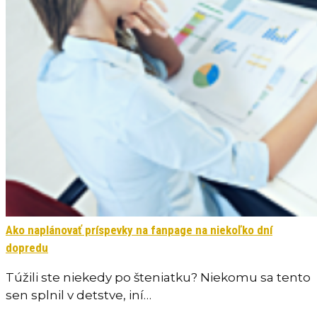
Ako naplánovať príspevky na fanpage na niekoľko dní
dopredu
Túžili ste niekedy po šteniatku? Niekomu sa tento
sen splnil v detstve, iní…