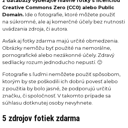
z databázy vyberajte hlavne fotky s licenciou
Creative Commons Zero (CC0) alebo Public
Domain.
Ide o fotografie, ktoré môžete použiť
na súkromné, ale aj komerčné účely bez nutnosti
uvádzania zdroja, či autora.
Avšak aj fotky zdarma majú určité obmedzenia.
Obrázky nemôžu byť použité na nemorálne,
pornografické alebo nezákonné účely. Zdravý
sedliacky rozum jednoducho nepustí. 🙂
Fotografie s ľuďmi nemôžete použiť spôsobom,
ktorým by ste poškodili ich dobrú povesť alebo
z použitia by bolo jasné, že podporujú určitú
značku, či spoločnosť. V takomto prípade sa
súhlasu dotknutej osoby nevyhnete.
5 zdrojov fotiek zdarma