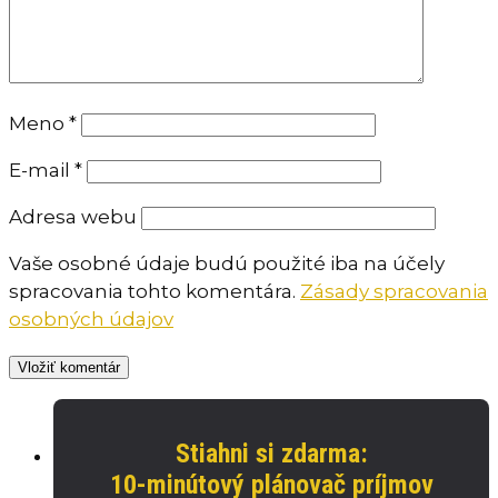
Meno
*
E-mail
*
Adresa webu
Vaše osobné údaje budú použité iba na účely
spracovania tohto komentára.
Zásady spracovania
osobných údajov
Stiahni si zdarma:
10-minútový plánovač príjmov