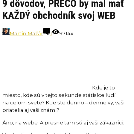
9 dôvodov, PREČO by mal mať
KAŽDÝ obchodník svoj WEB
Martin Mažár
1
9714x
Kde je to
miesto, kde sú v tejto sekunde státisíce ľudí
na celom svete? Kde ste denno – denne vy, vaši
priatelia aj vaši známi?
Áno, na webe. A presne tam sú aj vaši zákazníci.