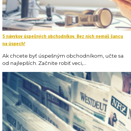
5 návykov úspešných obchodníkov. Bez nich nemáš šancu
na úspech!
Ak chcete byť úspešným obchodníkom, učte sa
od najlepších. Začnite robiť veci,…