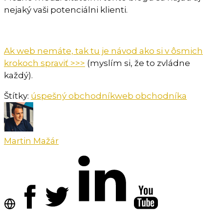
nejaký vaši potenciálni klienti.
Ak web nemáte, tak tu je návod ako si v ôsmich
krokoch spraviť >>>
(myslím si, že to zvládne
každý).
Štítky:
úspešný obchodník
web obchodníka
Martin Mažár