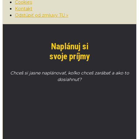
Cookies
Kontakt
Odstúpiť od zmluvy TU »
Naplánuj si
svoje príjmy
Chceš si jasne naplánovať, koľko chceš zarábať a ako to
dosiahnuť?