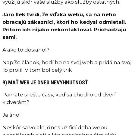
využijú skôr vaše služby ako služby ostatných.
Jaro Ilek tvrdí, že vďaka webu, sa na neho
obracajú zákazníci, ktorí ho kedysi odmietali.
Pritom ich nijako nekontaktoval. Prichádzajú
sami.
A ako to dosiahol?
Napíše článok, hodí ho na svoj web a pridá na svoj
fb profil. V tom bol celý trik.
9) MAŤ WEB JE DNES NEVYHNUTNOSŤ
Pamäte si ešte časy, keď sa chodilo od dverí
k dverám?
Ja áno!
Neskôr sa volalo, dnes už fičí doba webu
a sociálnych sietí a kto nenabehne čím skôr