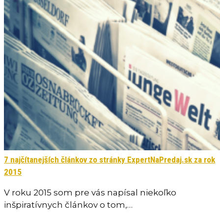
7 najčítanejších článkov zo stránky ExpertNaPredaj.sk za rok
2015
V roku 2015 som pre vás napísal niekoľko
inšpiratívnych článkov o tom,…