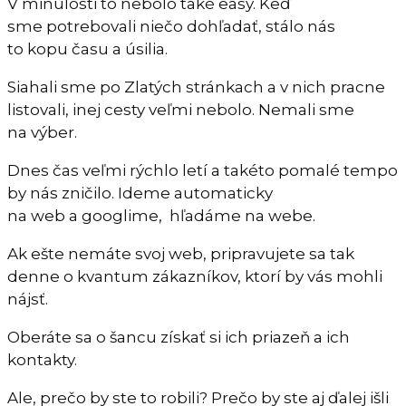
V minulosti to nebolo také easy. Keď
sme potrebovali niečo dohľadať, stálo nás
to kopu času a úsilia.
Siahali sme po Zlatých stránkach a v nich pracne
listovali, inej cesty veľmi nebolo. Nemali sme
na výber.
Dnes čas veľmi rýchlo letí a takéto pomalé tempo
by nás zničilo. Ideme automaticky
na web a googlime, hľadáme na webe.
Ak ešte nemáte svoj web, pripravujete sa tak
denne o kvantum zákazníkov, ktorí by vás mohli
nájsť.
Oberáte sa o šancu získať si ich priazeň a ich
kontakty.
Ale, prečo by ste to robili? Prečo by ste aj ďalej išli