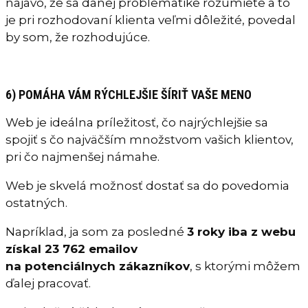
najavo, že sa danej problematike rozumiete a to
je pri rozhodovaní klienta veľmi dôležité, povedal
by som, že rozhodujúce.
6) POMÁHA VÁM RÝCHLEJŠIE ŠÍRIŤ VAŠE MENO
Web je ideálna príležitosť, čo najrýchlejšie sa
spojiť s čo najväčším množstvom vašich klientov,
pri čo najmenšej námahe.
Web je skvelá možnosť dostať sa do povedomia
ostatných.
Napríklad, ja som za posledné
3 roky iba z webu
získal 23 762 emailov
na potenciálnych zákazníkov
, s ktorými môžem
ďalej pracovať.