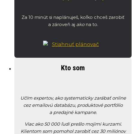
Za 10 minút si naplánuješ, koľko chceš zarobiť
a zároveň aj
ako
na to.
Kto som
Učím expertov, ako systematicky zarábať online
cez emailovú databázu, produktové portfólio
a predajné kampane.
Viac ako 50 000 ľudí prešlo mojimi kurzami.
Klientom som pomohol zarobiť cez 30 miliónov