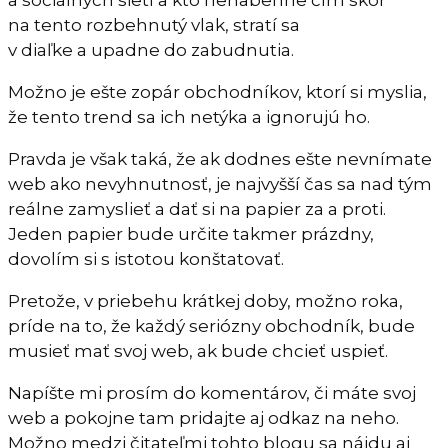
na tento rozbehnutý vlak, stratí sa
v diaľke a upadne do zabudnutia.
Možno je ešte zopár obchodníkov, ktorí si myslia,
že tento trend sa ich netýka a ignorujú ho.
Pravda je však taká, že ak dodnes ešte nevnímate
web ako nevyhnutnosť, je najvyšší čas sa nad tým
reálne zamyslieť a dať si na papier za a proti.
Jeden papier bude určite takmer prázdny,
dovolím si s istotou konštatovať.
Pretože, v priebehu krátkej doby, možno roka,
príde na to, že každý seriózny obchodník, bude
musieť mať svoj web, ak bude chcieť uspieť.
Napíšte mi prosím do komentárov, či máte svoj
web a pokojne tam pridajte aj odkaz na neho.
Možno medzi čitateľmi tohto blogu sa nájdu aj