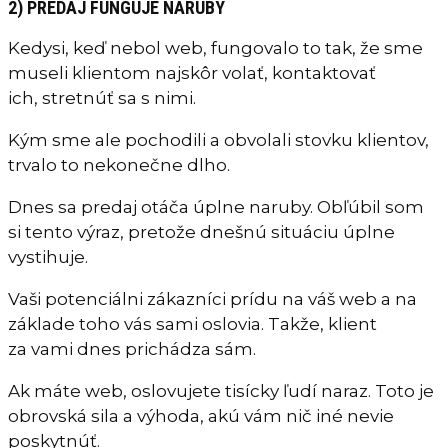
2) PREDAJ FUNGUJE NARUBY
Kedysi, keď nebol web, fungovalo to tak, že sme
museli klientom najskôr volať, kontaktovať
ich, stretnúť sa s nimi.
Kým sme ale pochodili a obvolali stovku klientov,
trvalo to nekonečne dlho.
Dnes sa predaj otáča úplne naruby. Obľúbil som
si tento výraz, pretože dnešnú situáciu úplne
vystihuje.
Vaši potenciálni zákazníci prídu na váš web a na
základe toho vás sami oslovia. Takže, klient
za vami dnes prichádza sám.
Ak máte web, oslovujete tisícky ľudí naraz. Toto je
obrovská sila a výhoda, akú vám nič iné nevie
poskytnúť.