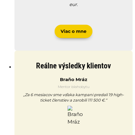
eur.
Reálne výsledky klientov
Braňo Mráz
Mentor blahobytu
„Za 6 mesiacov sme vďaka kampani predali 19 high-
ticket členstiev a zarobili 111 500 €.“