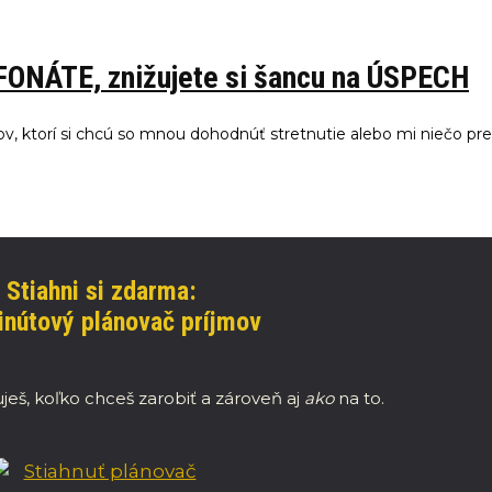
EFONÁTE, znižujete si šancu na ÚSPECH
v, ktorí si chcú so mnou dohodnúť stretnutie alebo mi niečo p
Stiahni si zdarma:
nútový plánovač príjmov
ješ, koľko chceš zarobiť a zároveň aj
ako
na to.