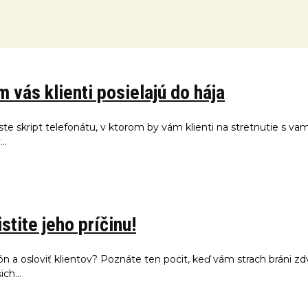
 vás klienti posielajú do hája
te skript telefonátu, v ktorom by vám klienti na stretnutie s v
..
tite jeho príčinu!
n a osloviť klientov? Poznáte ten pocit, keď vám strach bráni zd
ch...