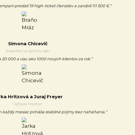
ani predali 19 high-ticket členstiev a zarobili 111 500 €.“
Simona Chicevič
Expertka na výchovu detí
 20 000 a viac ako 1000 nových klientov za rok.“
rka Hritzová a Juraj Freyer
Výživoví mentori
každý mesiac prináša stabilné príjmy bez naháňania.“