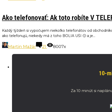
Ako telefonovať: Ak toto robíte V TEL
Každý týždeň si vypočujem niekoľko telefonátov od obchodníko
ako telefonujú, niekedy má z toho BOLIA UŠI 🙁 a je...
Martin Mažár
21
8007x
10-mi
Za 10 minút si naplánu