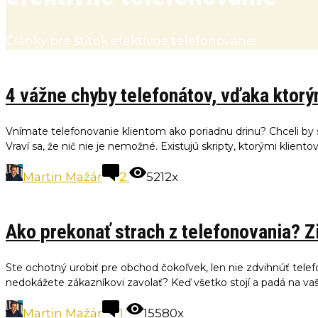
Články pre štítok efektívne telefonovanie
4 vážne chyby telefonátov, vďaka ktorým
Vnímate telefonovanie klientom ako poriadnu drinu? Chceli by s
Vraví sa, že nič nie je nemožné. Existujú skripty, ktorými klientov.
Martin Mažár
2
5212x
Ako prekonať strach z telefonovania? Zis
Ste ochotný urobiť pre obchod čokoľvek, len nie zdvihnúť telefó
nedokážete zákazníkovi zavolať? Keď všetko stojí a padá na vaši
Martin Mažár
1
15580x