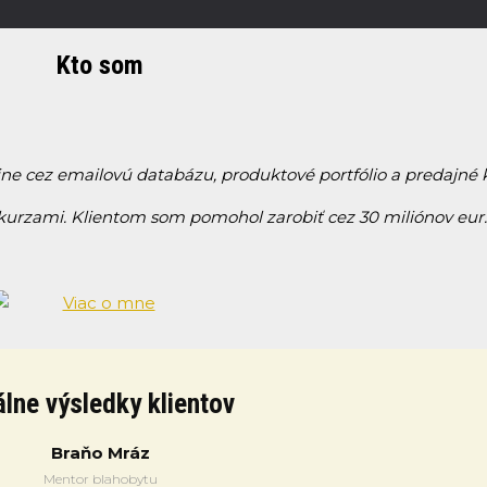
Kto som
ine cez emailovú databázu, produktové portfólio a predajn
 kurzami. Klientom som pomohol zarobiť cez 30 miliónov eur.
lne výsledky klientov
Braňo Mráz
Mentor blahobytu