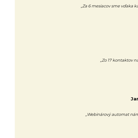
„Za 6 mesiacov sme vďaka kamp
„Zo 17 kontaktov na
Ja
„Webinárový automat nám 