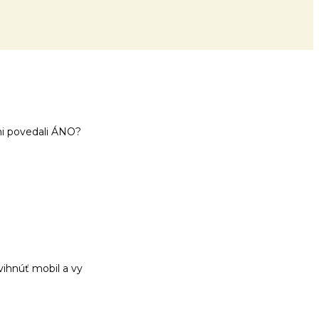
ami povedali ÁNO?
vihnúť mobil a vy