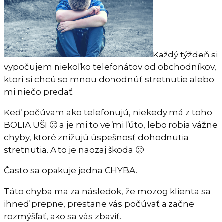
Každý týždeň si
vypočujem niekoľko telefonátov od obchodníkov,
ktorí si chcú so mnou dohodnúť stretnutie alebo
mi niečo predať.
Keď počúvam ako telefonujú, niekedy má z toho
BOLIA UŠI 🙁 a je mi to veľmi ľúto, lebo robia vážne
chyby, ktoré znižujú úspešnosť dohodnutia
stretnutia. A to je naozaj škoda 🙁
Často sa opakuje jedna CHYBA.
Táto chyba ma za následok, že mozog klienta sa
ihneď prepne, prestane vás počúvať a začne
rozmýšľať, ako sa vás zbaviť.