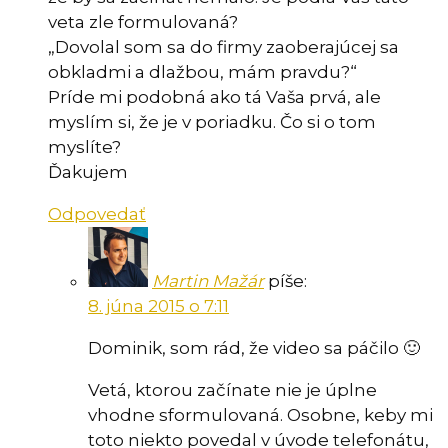
veta zle formulovaná?
„Dovolal som sa do firmy zaoberajúcej sa
obkladmi a dlažbou, mám pravdu?“
Príde mi podobná ako tá Vaša prvá, ale
myslím si, že je v poriadku. Čo si o tom
myslíte?
Ďakujem
Odpovedať
Martin Mažár
píše:
8. júna 2015 o 7:11
Dominik, som rád, že video sa páčilo 🙂
Vetá, ktorou začínate nie je úplne
vhodne sformulovaná. Osobne, keby mi
toto niekto povedal v úvode telefonátu,