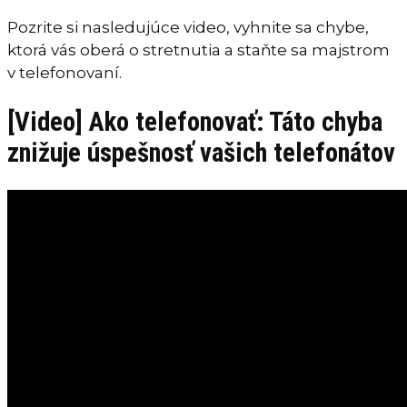
Pozrite si nasledujúce video, vyhnite sa chybe,
ktorá vás oberá o stretnutia a staňte sa majstrom
v telefonovaní.
[Video] Ako telefonovať: Táto chyba
znižuje úspešnosť vašich telefonátov