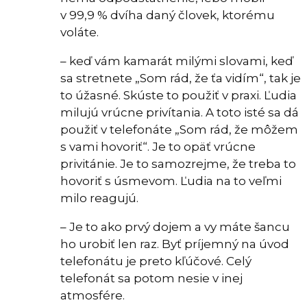
v 99,9 % dvíha daný človek, ktorému
voláte.
– keď vám kamarát milými slovami, keď
sa stretnete „Som rád, že ťa vidím“, tak je
to úžasné. Skúste to použiť v praxi. Ľudia
milujú vrúcne privítania. A toto isté sa dá
použiť v telefonáte „Som rád, že môžem
s vami hovoriť“. Je to opäť vrúcne
privitánie. Je to samozrejme, že treba to
hovoriť s úsmevom. Ľudia na to veľmi
milo reagujú.
– Je to ako prvý dojem a vy máte šancu
ho urobiť len raz. Byť príjemný na úvod
telefonátu je preto kľúčové. Celý
telefonát sa potom nesie v inej
atmosfére.