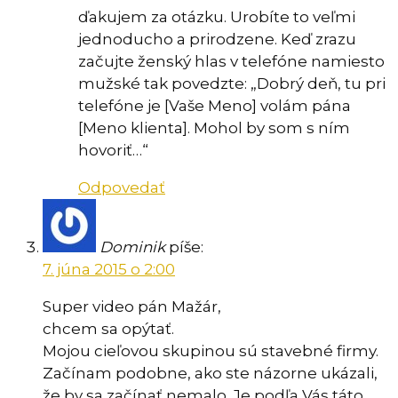
ďakujem za otázku. Urobíte to veľmi
jednoducho a prirodzene. Keď zrazu
začujte ženský hlas v telefóne namiesto
mužské tak povedzte: „Dobrý deň, tu pri
telefóne je [Vaše Meno] volám pána
[Meno klienta]. Mohol by som s ním
hovoriť…“
Odpovedať
Dominik
píše:
7. júna 2015 o 2:00
Super video pán Mažár,
chcem sa opýtať.
Mojou cieľovou skupinou sú stavebné firmy.
Začínam podobne, ako ste názorne ukázali,
že by sa začínať nemalo. Je podľa Vás táto