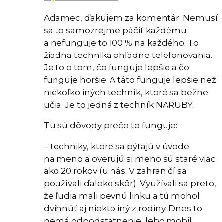
Adamec, ďakujem za komentár. Nemusí
sa to samozrejme páčiť každému
a nefunguje to 100 % na každého. To
žiadna technika ohľadne telefonovania.
Je to o tom, čo funguje lepšie a čo
funguje horšie. A táto funguje lepšie než
niekoľko iných techník, ktoré sa bežne
učia. Je to jedná z techník NARUBY.
Tu sú dôvody prečo to funguje:
– techniky, ktoré sa pýtajú v úvode
na meno a overujú si meno sú staré viac
ako 20 rokov (u nás. V zahraničí sa
používali ďaleko skôr). Využívali sa preto,
že ľudia mali pevnú linku a tú mohol
dvihnúť aj niekto iný z rodiny. Dnes to
nemá odpodstatnenie, lebo mobil