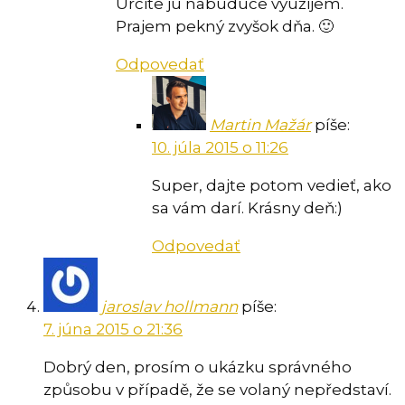
Určite ju nabudúce využijem.
Prajem pekný zvyšok dňa. 🙂
Odpovedať
Martin Mažár
píše:
10. júla 2015 o 11:26
Super, dajte potom vedieť, ako
sa vám darí. Krásny deň:)
Odpovedať
jaroslav hollmann
píše:
7. júna 2015 o 21:36
Dobrý den, prosím o ukázku správného
způsobu v případě, že se volaný nepředstaví.