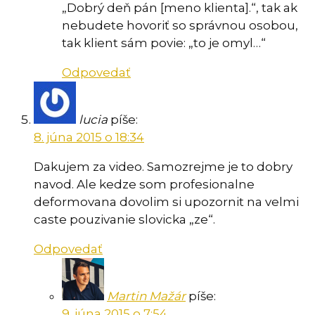
„Dobrý deň pán [meno klienta].“, tak ak
nebudete hovoriť so správnou osobou,
tak klient sám povie: „to je omyl…“
Odpovedať
lucia
píše:
8. júna 2015 o 18:34
Dakujem za video. Samozrejme je to dobry
navod. Ale kedze som profesionalne
deformovana dovolim si upozornit na velmi
caste pouzivanie slovicka „ze“.
Odpovedať
Martin Mažár
píše:
9. júna 2015 o 7:54