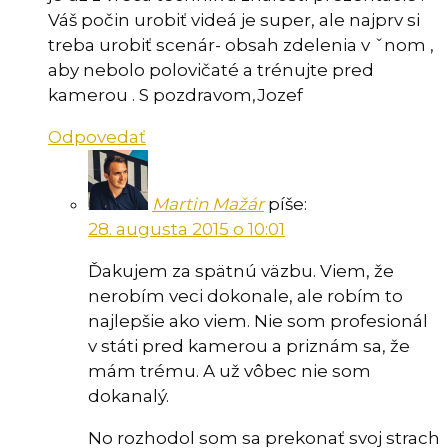
Váš počin urobiť videá je super, ale najprv si
treba urobiť scenár- obsah zdelenia v ˇnom ,
aby nebolo polovičaté a trénujte pred
kamerou . S pozdravom,Jozef
Odpovedať
Martin Mažár
píše:
28. augusta 2015 o 10:01
Ďakujem za spätnú väzbu. Viem, že
nerobím veci dokonale, ale robím to
najlepšie ako viem. Nie som profesionál
v státi pred kamerou a priznám sa, že
mám trému. A už vôbec nie som
dokanalý.
No rozhodol som sa prekonať svoj strach