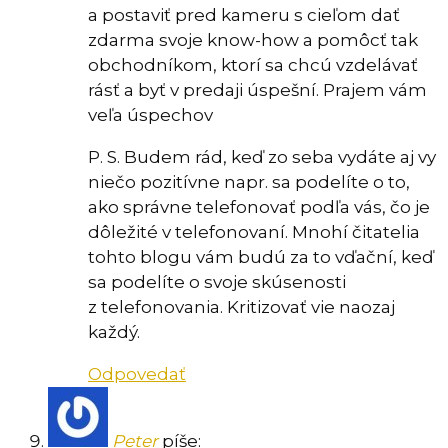
a postaviť pred kameru s cieľom dať
zdarma svoje know-how a pomôcť tak
obchodníkom, ktorí sa chcú vzdelávať
rásť a byť v predaji úspešní. Prajem vám
veľa úspechov
P. S. Budem rád, keď zo seba vydáte aj vy
niečo pozitívne napr. sa podelíte o to,
ako správne telefonovať podľa vás, čo je
dôležité v telefonovaní. Mnohí čitatelia
tohto blogu vám budú za to vďační, keď
sa podelíte o svoje skúsenosti
z telefonovania. Kritizovať vie naozaj
každý.
Odpovedať
Peter
píše: