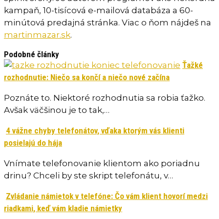
kampaň, 10-tisícová e-mailová databáza a 60-
minútová predajná stránka. Viac o ňom nájdeš na
martinmazar.sk
.
Podobné články
Ťažké
rozhodnutie: Niečo sa končí a niečo nové začína
Poznáte to. Niektoré rozhodnutia sa robia ťažko.
Avšak väčšinou je to tak,…
4 vážne chyby telefonátov, vďaka ktorým vás klienti
posielajú do hája
Vnímate telefonovanie klientom ako poriadnu
drinu? Chceli by ste skript telefonátu, v…
Zvládanie námietok v telefóne: Čo vám klient hovorí medzi
riadkami, keď vám kladie námietky