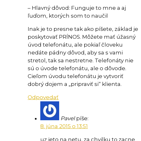
– Hlavný dôvod: Funguje to mne a aj
ľuďom, ktorých som to naučil
Inak je to presne tak ako píšete, základ je
poskytovať PRÍNOS. Môžete mať úžasný
úvod telefonátu, ale pokiaľ človeku
nedáte pádny dôvod, aby sa s vami
stretol, tak sa nestretne. Telefonáty nie
sú o úvode telefonátu, ale o dôvode.
Cieľom úvodu telefonátu je vytvoriť
dobrý dojem a „pripraviť si“ klienta.
Odpovedať
Pavel
píše:
8. júna 2015 o 13:51
uz jeto na netu, za chvilku to zacne