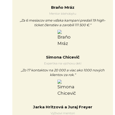
Braňo Mráz
Mentor blahobytu
„Za 6 mesiacov sme vďaka kampani predali 19 high-
ticket členstiev a zarobili 111 500 €.“
Simona Chicevič
Expertka na výchovu detí
„Zo 17 kontaktov na 20 000 a viac ako 1000 nových
klientov za rok.“
Jarka Hritzová a Juraj Freyer
Výživoví mentori