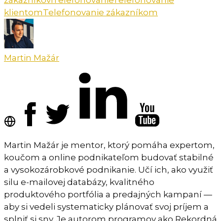
klientom
Telefonovanie zákazníkom
Martin Mažár
Martin Mažár je mentor, ktorý pomáha expertom,
koučom a online podnikateľom budovať stabilné
a vysokozárobkové podnikanie. Učí ich, ako využiť
silu e-mailovej databázy, kvalitného
produktového portfólia a predajných kampaní —
aby si vedeli systematicky plánovať svoj príjem a
splniť si sny. Je autorom programov ako Rekordná