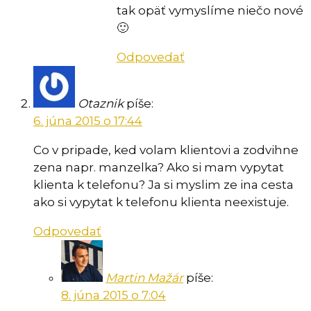
tak opäť vymyslíme niečo nové
🙂
Odpovedať
Otaznik
píše:
6. júna 2015 o 17:44
Co v pripade, ked volam klientovi a zodvihne
zena napr. manzelka? Ako si mam vypytat
klienta k telefonu? Ja si myslim ze ina cesta
ako si vypytat k telefonu klienta neexistuje.
Odpovedať
Martin Mažár
píše:
8. júna 2015 o 7:04