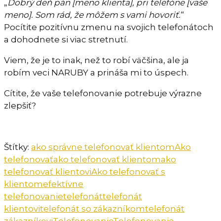
„
Dobrý deň pán [meno klienta], pri telefóne [vaše
meno]. Som rád, že môžem s vami hovoriť.
“
Pocítite pozitívnu zmenu na svojich telefonátoch
a dohodnete si viac stretnutí.
Viem, že je to inak, než to robí väčšina, ale ja
robím veci NARUBY a prináša mi to úspech.
Cítite, že vaše telefonovanie potrebuje výrazne
zlepšiť?
Štítky:
ako správne telefonovať klientom
Ako
telefonovať
ako telefonovať klientom
ako
telefonovať klientovi
Ako telefonovať s
klientom
efektívne
telefonovanie
telefonát
telefonát
klientovi
telefonát so zákazníkom
telefonát
zákazníkovi
Telefonovanie
Telefonovanie