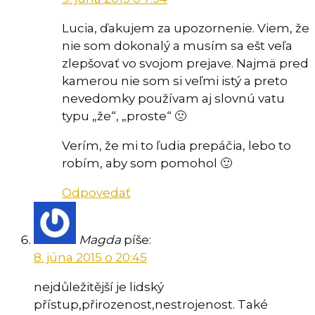
Lucia, ďakujem za upozornenie. Viem, že
nie som dokonalý a musím sa ešt veľa
zlepšovať vo svojom prejave. Najmä pred
kamerou nie som si veľmi istý a preto
nevedomky používam aj slovnú vatu
typu „že“, „proste“ 🙁
Verím, že mi to ľudia prepáčia, lebo to
robím, aby som pomohol 🙂
Odpovedať
Magda
píše:
8. júna 2015 o 20:45
nejdůležitější je lidský
přístup,přirozenost,nestrojenost. Také