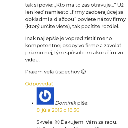
tak si povie: „Kto ma to zas otravuje…“ Už
len keď namiesto „firmy zaoberajúcej sa
obkladmi a dlažbou“ poviete názov firmy
(ktorý určite viete), tak pocítite rozdiel.
Inak najlepšie je vopred zistiť meno
kompetentnej osoby vo firme a zavolať
priamo nej, tým spôsobom ako učím vo
videu.
Prajem veľa úspechov 🙂
Odpovedať
Dominik
píše:
8. júla 2015 o 18:36
Skvele. 🙂 Ďakujem, Vám za radu.