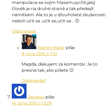
manipulace se svým hlasem,vycítit,jaký
člověk je na druhé straně a tak předejít
námitkám. Ale to je u dlouholeté zkušenosti.
neboli učit se ,učit se,učit se… 🙂
Odpovedať
Martin Mažár
píše:
9. júna 2015 o 7:51
Magda, ďakujem za komentár. Je to
presne tak, ako píšete 🙂
Odpovedať
Jaroslav
píše:
14. júna 2015 o 12:29