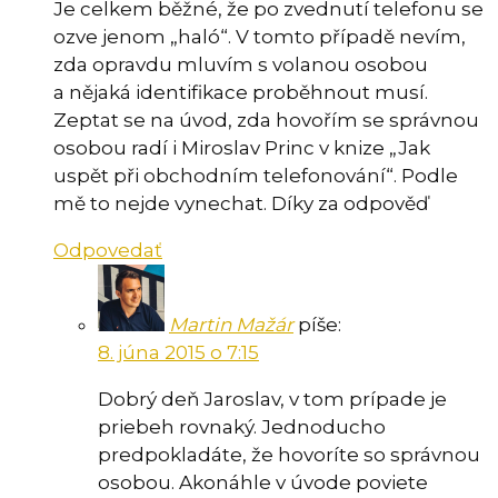
Je celkem běžné, že po zvednutí telefonu se
ozve jenom „haló“. V tomto případě nevím,
zda opravdu mluvím s volanou osobou
a nějaká identifikace proběhnout musí.
Zeptat se na úvod, zda hovořím se správnou
osobou radí i Miroslav Princ v knize „Jak
uspět při obchodním telefonování“. Podle
mě to nejde vynechat. Díky za odpověď
Odpovedať
Martin Mažár
píše:
8. júna 2015 o 7:15
Dobrý deň Jaroslav, v tom prípade je
priebeh rovnaký. Jednoducho
predpokladáte, že hovoríte so správnou
osobou. Akonáhle v úvode poviete