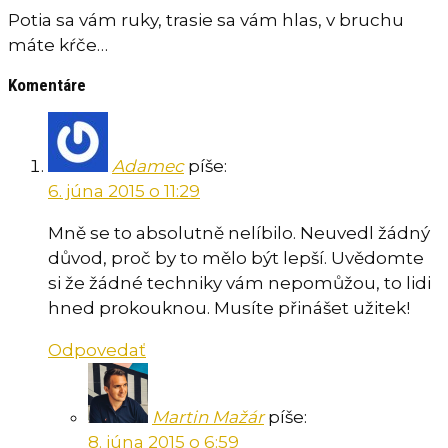
Potia sa vám ruky, trasie sa vám hlas, v bruchu
máte kŕče…
Komentáre
Adamec
píše:
6. júna 2015 o 11:29
Mně se to absolutně nelíbilo. Neuvedl žádný
důvod, proč by to mělo být lepší. Uvědomte
si že žádné techniky vám nepomůžou, to lidi
hned prokouknou. Musíte přinášet užitek!
Odpovedať
Martin Mažár
píše:
8. júna 2015 o 6:59