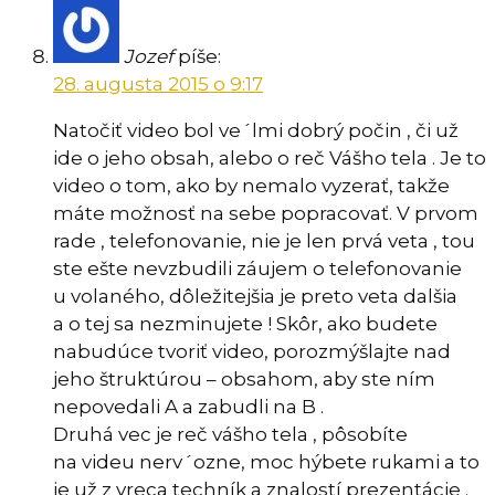
Jozef
píše:
28. augusta 2015 o 9:17
Natočiť video bol ve´lmi dobrý počin , či už
ide o jeho obsah, alebo o reč Vášho tela . Je to
video o tom, ako by nemalo vyzerať, takže
máte možnosť na sebe popracovať. V prvom
rade , telefonovanie, nie je len prvá veta , tou
ste ešte nevzbudili záujem o telefonovanie
u volaného, dôležitejšia je preto veta dalšia
a o tej sa nezminujete ! Skôr, ako budete
nabudúce tvoriť video, porozmýšlajte nad
jeho štruktúrou – obsahom, aby ste ním
nepovedali A a zabudli na B .
Druhá vec je reč vášho tela , pôsobíte
na videu nerv´ozne, moc hýbete rukami a to
je už z vreca techník a znalostí prezentácie .