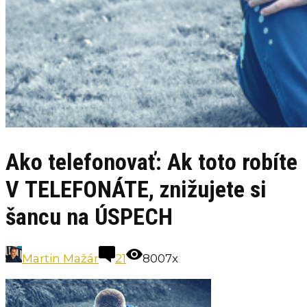
Ako telefonovať: Ak toto robíte
V TELEFONÁTE, znižujete si
šancu na ÚSPECH
Martin Mažár
21
8007x