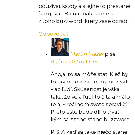
pouzivat kazdy a stejne to prestane
fungovat. Ba naopak, stane se
z toho buzzword, ktery zase odradi.
Odpovedať
Martin Mažár
píše:
8. júna 2015 o 13:59
Áno,aj to sa môže stať. Kiež by
to tak bolo a začlo to používať
viac ľudí. Skúsenosť je vška
taká, že veľa ľudí to číta a málo
to aj v reálnom svete spraví 🙁
Preto ešte bude dlho trvať,
kým sa z toho stane buzzword.
P. S. A keď sa také niečo stane,