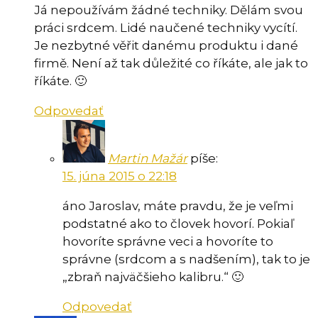
Já nepoužívám žádné techniky. Dělám svou
práci srdcem. Lidé naučené techniky vycítí.
Je nezbytné věřit danému produktu i dané
firmě. Není až tak důležité co říkáte, ale jak to
říkáte. 🙂
Odpovedať
Martin Mažár
píše:
15. júna 2015 o 22:18
áno Jaroslav, máte pravdu, že je veľmi
podstatné ako to človek hovorí. Pokiaľ
hovoríte správne veci a hovoríte to
správne (srdcom a s nadšením), tak to je
„zbraň najväčšieho kalibru.“ 🙂
Odpovedať