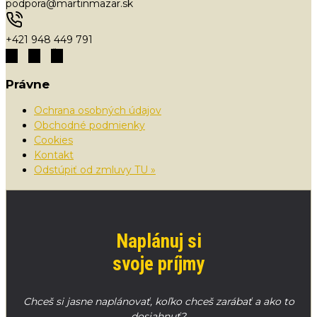
podpora@martinmazar.sk
+421 948 449 791
Právne
Ochrana osobných údajov
Obchodné podmienky
Cookies
Kontakt
Odstúpiť od zmluvy TU »
Naplánuj si
svoje príjmy
Chceš si jasne naplánovať, koľko chceš zarábať a ako to
dosiahnuť?