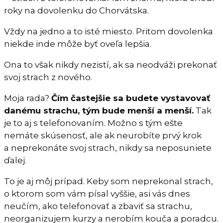
roky na dovolenku do Chorvátska.
Vždy na jedno a to isté miesto. Pritom dovolenka
niekde inde môže byť oveľa lepšia.
Ona to však nikdy nezistí, ak sa neodváži prekonať
svoj strach z nového.
Moja rada?
Čím častejšie sa budete vystavovať
danému strachu, tým bude menší a menší.
Tak
je to aj s telefonovaním. Možno s tým ešte
nemáte skúsenosť, ale ak neurobíte prvý krok
a neprekonáte svoj strach, nikdy sa neposuniete
ďalej.
To je aj môj prípad. Keby som neprekonal strach,
o ktorom som vám písal vyššie, asi vás dnes
neučím, ako telefonovať a zbaviť sa strachu,
neorganizujem kurzy a nerobím kouča a poradcu.