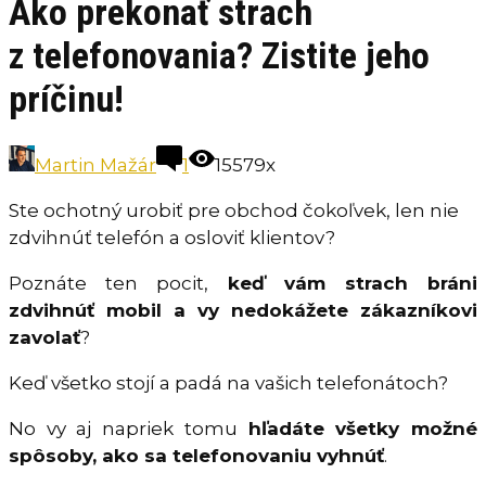
Ako prekonať strach
z telefonovania? Zistite jeho
príčinu!
Martin Mažár
1
15579x
Ste ochotný urobiť pre obchod čokoľvek, len nie
zdvihnúť telefón a osloviť klientov?
Poznáte ten pocit,
keď vám strach bráni
zdvihnúť mobil a vy nedokážete zákazníkovi
zavolať
?
Keď všetko stojí a padá na vašich telefonátoch?
No vy aj napriek tomu
hľadáte všetky možné
spôsoby, ako sa telefonovaniu vyhnúť
.