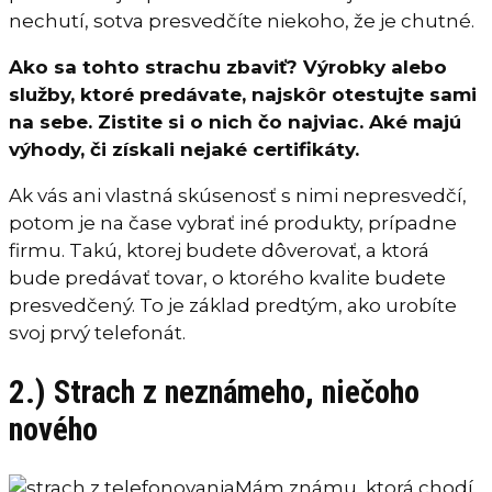
nechutí, sotva presvedčíte niekoho, že je chutné.
Ako sa tohto strachu zbaviť? Výrobky alebo
služby, ktoré predávate, najskôr otestujte sami
na sebe. Zistite si o nich čo najviac. Aké majú
výhody, či získali nejaké certifikáty.
Ak vás ani vlastná skúsenosť s nimi nepresvedčí,
potom je na čase vybrať iné produkty, prípadne
firmu. Takú, ktorej budete dôverovať, a ktorá
bude predávať tovar, o ktorého kvalite budete
presvedčený. To je základ predtým, ako urobíte
svoj prvý telefonát.
2.) Strach z neznámeho, niečoho
nového
Mám známu, ktorá chodí