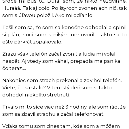
Srdce mi búšilo… Dúfal som, že nikto nezdvihne.
Hurááá. Tak aj bolo. Po štyroch zvoneniach nič, tak
som s úľavou položil. Ako mi odľahlo…
Tešil som sa, že som sa konečne odhodlal a splnil
si plán, hoci som s nikým nehovoril. Takto sa to
ešte párkrát zopakovalo.
Zrazu však telefón začal zvoniť a ľudia mi volali
naspäť. Aj vtedy som váhal, prepadla ma panika,
čo teraz….
Nakoniec som strach prekonal a zdvihol telefón.
Viete, čo sa stalo? V ten istý deň som si takto
dohodol niekoľko stretnutí.
Trvalo mi to síce viac než 3 hodiny, ale som rád, že
som sa zbavil strachu a začal telefonovať.
Vďaka tomu som dnes tam, kde som a môžem