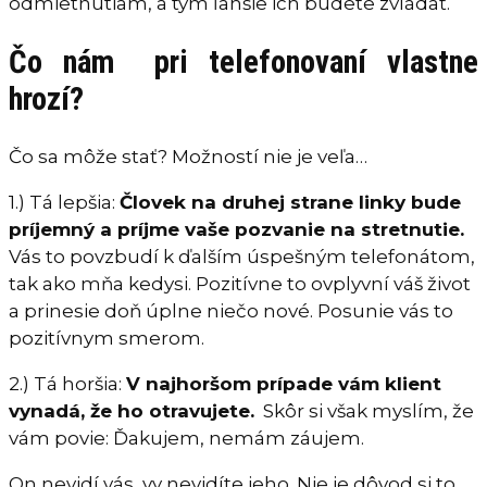
odmietnutiam, a tým ľahšie ich budete zvládať.
Čo nám pri telefonovaní vlastne
hrozí?
Čo sa môže stať? Možností nie je veľa…
1.) Tá lepšia:
Človek na druhej strane linky bude
príjemný a príjme vaše pozvanie na stretnutie.
Vás to povzbudí k ďalším úspešným telefonátom,
tak ako mňa kedysi. Pozitívne to ovplyvní váš život
a prinesie doň úplne niečo nové. Posunie vás to
pozitívnym smerom.
2.) Tá horšia:
V najhoršom prípade vám klient
vynadá, že ho otravujete.
Skôr si však myslím, že
vám povie: Ďakujem, nemám záujem.
On nevidí vás, vy nevidíte jeho. Nie je dôvod si to