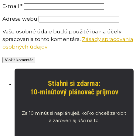
E-mail
*
Adresa webu
Vaše osobné údaje budú použité iba na účely
spracovania tohto komentára.
Zásady spracovania
osobných údajov
Stiahni si zdarma:
10-minútový plánovač príjmov
Za 10 minút si naplánuješ, koľko chceš zarobiť
a zároveň aj
ako
na to.