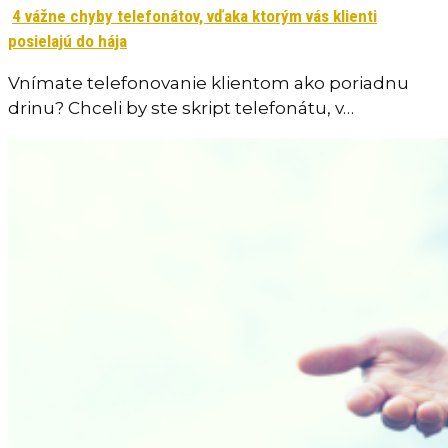
4 vážne chyby telefonátov, vďaka ktorým vás klienti
posielajú do hája
Vnímate telefonovanie klientom ako poriadnu
drinu? Chceli by ste skript telefonátu, v…