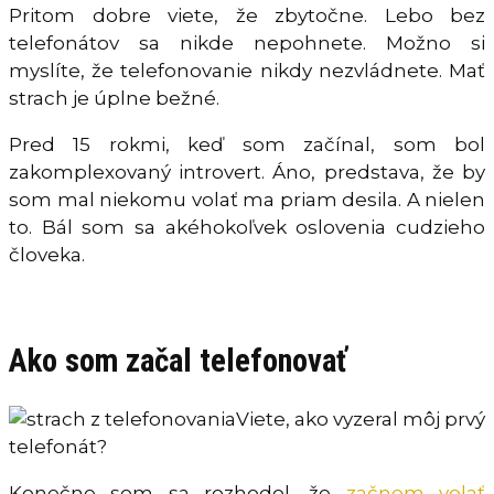
Pritom dobre viete, že zbytočne. Lebo bez
telefonátov sa nikde nepohnete. Možno si
myslíte, že telefonovanie nikdy nezvládnete. Mať
strach je úplne bežné.
Pred 15 rokmi, keď som začínal, som bol
zakomplexovaný introvert. Áno, predstava, že by
som mal niekomu volať ma priam desila. A nielen
to. Bál som sa akéhokoľvek oslovenia cudzieho
človeka.
Ako som začal telefonovať
Viete, ako vyzeral môj prvý
telefonát?
Konečne som sa rozhodol, že
začnem volať