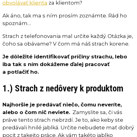
obvolávať klienta
za klientom?
Ak áno, tak ma s ním prosím zoznámte. Rád ho
spoznám…
Strach z telefonovania mal určite každý. Otázka je,
čoho sa obávame? V čom má náš strach korene.
Je dôležité identifikovať príčiny strachu, lebo
iba tak s ním dokážeme ďalej pracovať
a potlačiť ho.
1.) Strach z nedôvery k produktom
Najhoršie je predávať niečo, čomu neveríte,
alebo o čom nič neviete.
Zamyslite sa, či vás
práve tento strach nebrzdí. Je to, ako keby ste
predávali hnilé jablká. Určite nebudete mať dobrý
pocit z takejto práce. Ak vám takéto jablko