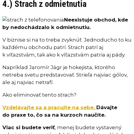
4.) Strach z odmietnutia
Neexistuje obchod, kde
by nedochádzalo k odmietnutiu.
V biznise si na to treba zvyknúť.
Jednoducho to ku
každému obchodu patrí.
Strach patrí aj
k víťazstvám, tak ako k víťazstvám patria aj pády.
Napríklad Jaromír Jágr je hokejista, ktorého
netreba svetu predstavovať. Strieľa najviac gólov,
ale aj najviac netrafí.
Ako eliminovať tento strach?
Vzdelávajte sa a pracujte na sebe.
Dávajte
do praxe to, čo sa na kurzoch naučíte.
Viac si budete veriť
, menej budete vystavený