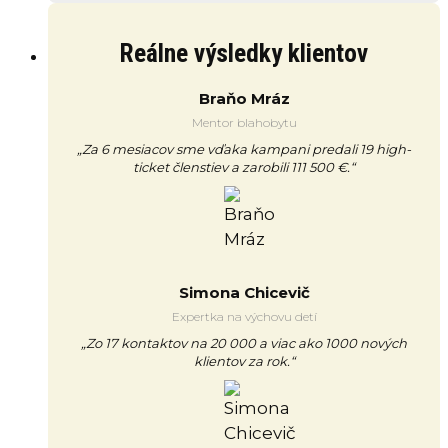
Reálne výsledky klientov
Braňo Mráz
Mentor blahobytu
„Za 6 mesiacov sme vďaka kampani predali 19 high-
ticket členstiev a zarobili 111 500 €.“
Simona Chicevič
Expertka na výchovu detí
„Zo 17 kontaktov na 20 000 a viac ako 1000 nových
klientov za rok.“