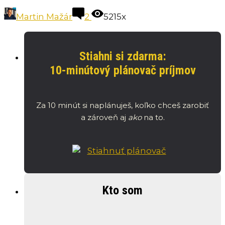
Martin Mažár
2
5215x
Stiahni si zdarma:
10-minútový plánovač príjmov
Za 10 minút si naplánuješ, koľko chceš zarobiť
a zároveň aj
ako
na to.
Kto som