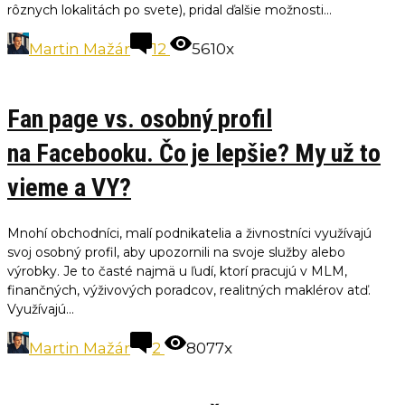
rôznych lokalitách po svete), pridal ďalšie možnosti...
Martin Mažár
12
5610x
Fan page vs. osobný profil
na Facebooku. Čo je lepšie? My už to
vieme a VY?
Mnohí obchodníci, malí podnikatelia a živnostníci využívajú
svoj osobný profil, aby upozornili na svoje služby alebo
výrobky. Je to časté najmä u ľudí, ktorí pracujú v MLM,
finančných, výživových poradcov, realitných maklérov atď.
Využívajú...
Martin Mažár
2
8077x