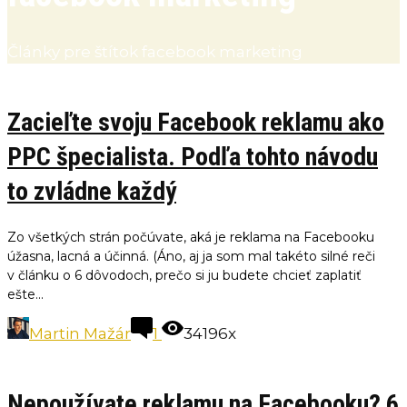
Články pre štítok facebook marketing
Zacieľte svoju Facebook reklamu ako
PPC špecialista. Podľa tohto návodu
to zvládne každý
Zo všetkých strán počúvate, aká je reklama na Facebooku
úžasna, lacná a účinná. (Áno, aj ja som mal takéto silné reči
v článku o 6 dôvodoch, prečo si ju budete chcieť zaplatiť
ešte...
Martin Mažár
1
34196x
Nepoužívate reklamu na Facebooku? 6