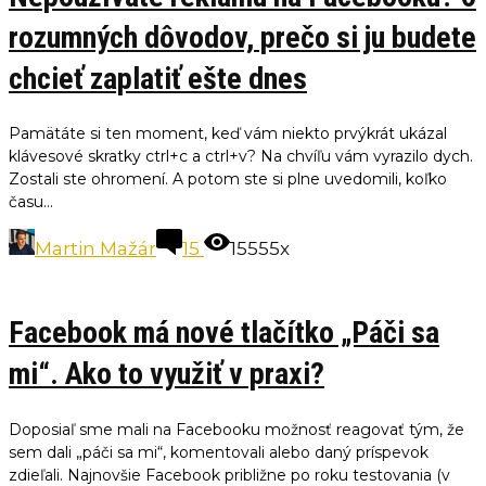
rozumných dôvodov, prečo si ju budete
chcieť zaplatiť ešte dnes
Pamätáte si ten moment, keď vám niekto prvýkrát ukázal
klávesové skratky ctrl+c a ctrl+v? Na chvíľu vám vyrazilo dych.
Zostali ste ohromení. A potom ste si plne uvedomili, koľko
času...
Martin Mažár
15
15555x
Facebook má nové tlačítko „Páči sa
mi“. Ako to využiť v praxi?
Doposiaľ sme mali na Facebooku možnosť reagovať tým, že
sem dali „páči sa mi“, komentovali alebo daný príspevok
zdieľali. Najnovšie Facebook približne po roku testovania (v