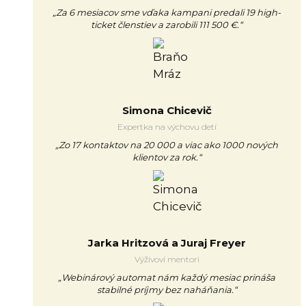
„Za 6 mesiacov sme vďaka kampani predali 19 high-
ticket členstiev a zarobili 111 500 €.“
Simona Chicevič
Expertka na výchovu detí
„Zo 17 kontaktov na 20 000 a viac ako 1000 nových
klientov za rok.“
Jarka Hritzová a Juraj Freyer
Výživoví mentori
„Webinárový automat nám každý mesiac prináša
stabilné príjmy bez naháňania.“