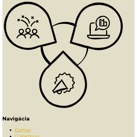
Navigácia
Domov
O Martinovi