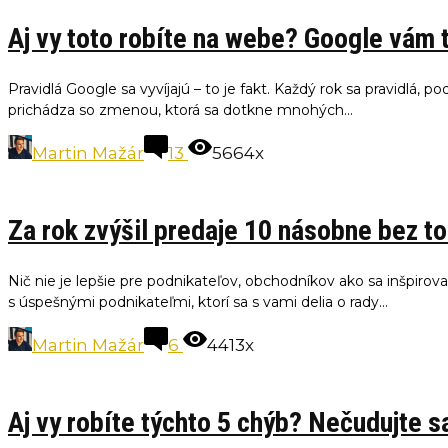
Aj vy toto robíte na webe? Google vám 
Pravidlá Google sa vyvíjajú – to je fakt. Každý rok sa pravidlá,
prichádza so zmenou, ktorá sa dotkne mnohých...
Martin Mažár
13
5664x
Za rok zvýšil predaje 10 násobne bez t
Nič nie je lepšie pre podnikateľov, obchodníkov ako sa inšpirova
s úspešnými podnikateľmi, ktorí sa s vami delia o rady...
Martin Mažár
6
4413x
Aj vy robíte týchto 5 chýb? Nečudujte 