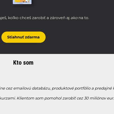
ješ, koľko chceš zarobiť a zároveň aj
ako
na to.
Kto som
ine cez emailovú databázu, produktové portfólio a predajn
 kurzami. Klientom som pomohol zarobiť cez 30 miliónov eur.