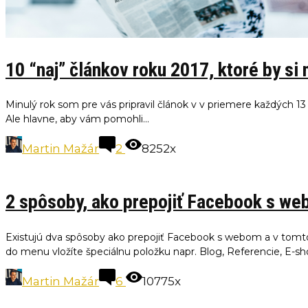
10 “naj” článkov roku 2017, ktoré by si
Minulý rok som pre vás pripravil článok v v priemere každých 13 
Ale hlavne, aby vám pomohli...
Martin Mažár
2
8252x
2 spôsoby, ako prepojiť Facebook s web
Existujú dva spôsoby ako prepojiť Facebook s webom a v tomto
do menu vložíte špeciálnu položku napr. Blog, Referencie, E-sh
Martin Mažár
6
10775x