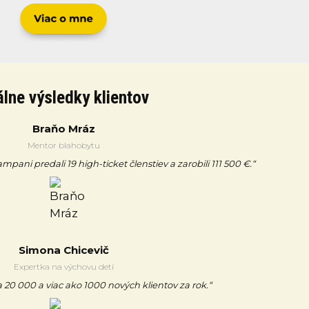
lne výsledky klientov
Braňo Mráz
Mentor blahobytu
ani predali 19 high-ticket členstiev a zarobili 111 500 €.“
Simona Chicevič
Expertka na výchovu detí
 20 000 a viac ako 1000 nových klientov za rok.“