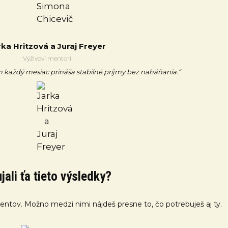
rka Hritzová a Juraj Freyer
Výživoví mentori
každý mesiac prináša stabilné príjmy bez naháňania.“
jali ťa tieto výsledky?
klientov. Možno medzi nimi nájdeš presne to, čo potrebuješ aj ty.