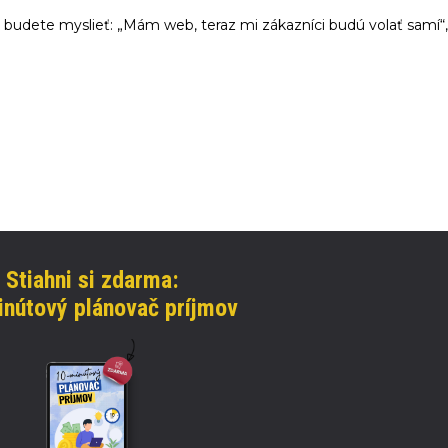
šak budete myslieť: „Mám web, teraz mi zákazníci budú volať samí
Stiahni si zdarma:
nútový plánovač príjmov