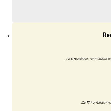
Reá
„Za 6 mesiacov sme vďaka kamp
„Zo 17 kontaktov na