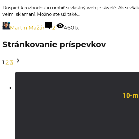
Dospieť k rozhodnutiu urobiť si vlastný web je skvelé. Ak si v
veľmi sklamaní. Možno ste už také...
Martin Mažár
2
4601x
Stránkovanie príspevkov
1
2
3
10-mi