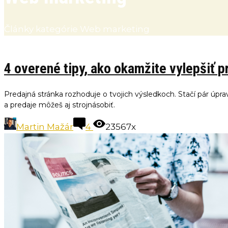
Články kategórie Web marketing
4 overené tipy, ako okamžite vylepšiť p
Predajná stránka rozhoduje o tvojich výsledkoch. Stačí pár úprav
a predaje môžeš aj strojnásobiť.
Martin Mažár
4
23567x