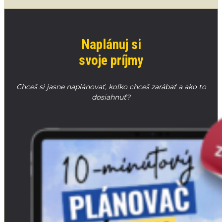
Naplánuj si
svoje príjmy
Chceš si jasne naplánovať, koľko chceš zarábať a ako to
dosiahnuť?