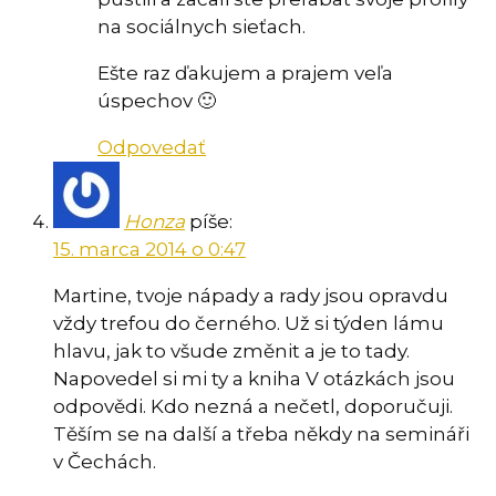
na sociálnych sieťach.
Ešte raz ďakujem a prajem veľa
úspechov 🙂
Odpovedať
Honza
píše:
15. marca 2014 o 0:47
Martine, tvoje nápady a rady jsou opravdu
vždy trefou do černého. Už si týden lámu
hlavu, jak to všude změnit a je to tady.
Napovedel si mi ty a kniha V otázkách jsou
odpovědi. Kdo nezná a nečetl, doporučuji.
Těším se na další a třeba někdy na semináři
v Čechách.