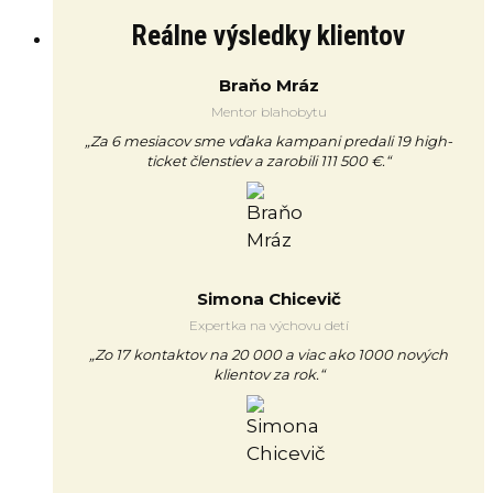
Reálne výsledky klientov
Braňo Mráz
Mentor blahobytu
„Za 6 mesiacov sme vďaka kampani predali 19 high-
ticket členstiev a zarobili 111 500 €.“
Simona Chicevič
Expertka na výchovu detí
„Zo 17 kontaktov na 20 000 a viac ako 1000 nových
klientov za rok.“