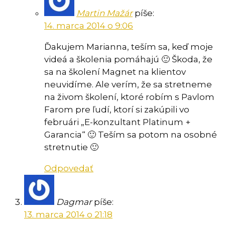
Martin Mažár
píše:
14. marca 2014 o 9:06
Ďakujem Marianna, teším sa, keď moje
videá a školenia pomáhajú 🙂 Škoda, že
sa na školení Magnet na klientov
neuvidíme. Ale verím, že sa stretneme
na živom školení, ktoré robím s Pavlom
Farom pre ľudí, ktorí si zakúpili vo
februári „E-konzultant Platinum +
Garancia“ 🙂 Teším sa potom na osobné
stretnutie 🙂
Odpovedať
Dagmar
píše:
13. marca 2014 o 21:18