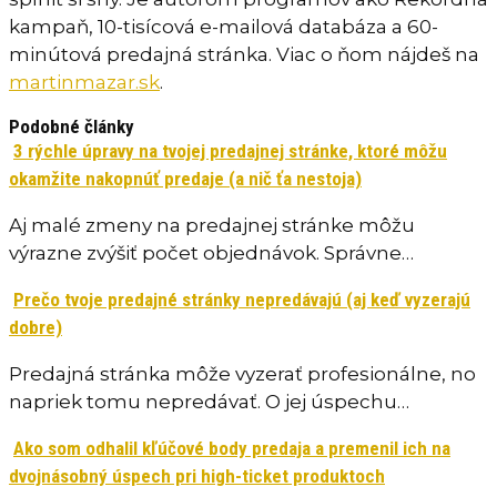
kampaň, 10-tisícová e-mailová databáza a 60-
minútová predajná stránka. Viac o ňom nájdeš na
martinmazar.sk
.
Podobné články
3 rýchle úpravy na tvojej predajnej stránke, ktoré môžu
okamžite nakopnúť predaje (a nič ťa nestoja)
Aj malé zmeny na predajnej stránke môžu
výrazne zvýšiť počet objednávok. Správne…
Prečo tvoje predajné stránky nepredávajú (aj keď vyzerajú
dobre)
Predajná stránka môže vyzerať profesionálne, no
napriek tomu nepredávať. O jej úspechu…
Ako som odhalil kľúčové body predaja a premenil ich na
dvojnásobný úspech pri high-ticket produktoch