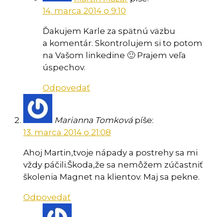
14. marca 2014 o 9:10
Ďakujem Karle za spätnú väzbu
a komentár. Skontrolujem si to potom
na Vašom linkedine 🙂 Prajem veľa
úspechov.
Odpovedať
Marianna Tomková
píše:
13. marca 2014 o 21:08
Ahoj Martin,tvoje nápady a postrehy sa mi
vždy páčili.Škoda,že sa nemôžem zúčastniť
školenia Magnet na klientov. Maj sa pekne.
Odpovedať