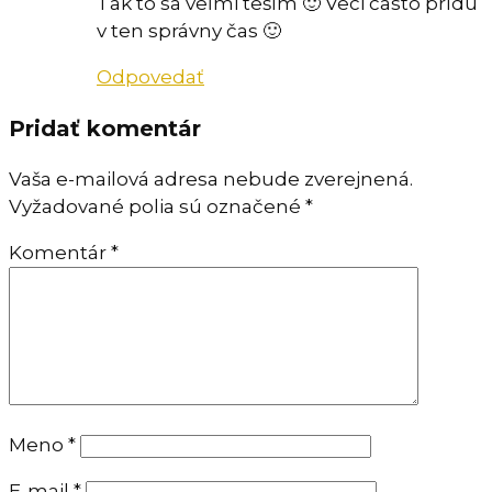
Tak to sa veľmi teším 🙂 Veci často prídu
v ten správny čas 🙂
Odpovedať
Pridať komentár
Vaša e-mailová adresa nebude zverejnená.
Vyžadované polia sú označené
*
Komentár
*
Meno
*
E-mail
*