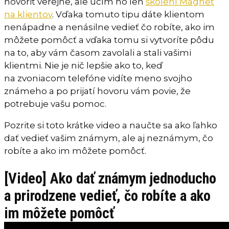
hovoriť verejne, ale učím ho len
školení Magnet
na klientov
. Vďaka tomuto tipu dáte klientom
nenápadne a nenásilne vedieť čo robíte, ako im
môžete pomôcť a vďaka tomu si vytvoríte pôdu
na to, aby vám časom zavolali a stali vašimi
klientmi. Nie je nič lepšie ako to, keď
na zvoniacom telefóne vidíte meno svojho
známeho a po prijatí hovoru vám povie, že
potrebuje vašu pomoc.
Pozrite si toto krátke video a naučte sa ako ľahko
dať vedieť vašim známym, ale aj neznámym, čo
robíte a ako im môžete pomôcť.
[Video] Ako dať známym jednoducho
a prirodzene vedieť, čo robíte a ako
im môžete pomôcť