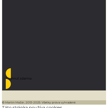
Stiahnuť zdarma
© Martin Mažár, 2013-2025. Všetky práva vyhradené.
Táto stránka používa cookies