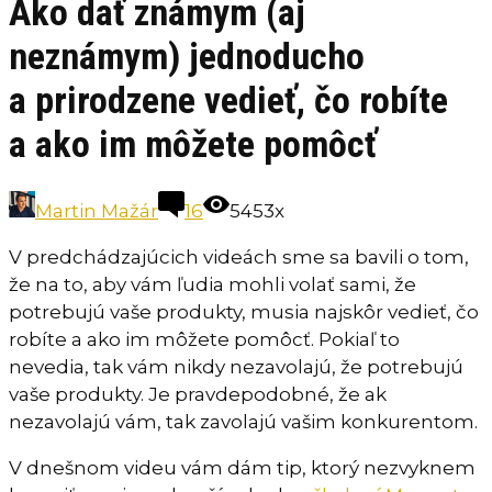
Ako dať známym (aj
neznámym) jednoducho
a prirodzene vedieť, čo robíte
a ako im môžete pomôcť
Martin Mažár
16
5453x
V predchádzajúcich videách sme sa bavili o tom,
že na to, aby vám ľudia mohli volať sami, že
potrebujú vaše produkty, musia najskôr vedieť, čo
robíte a ako im môžete pomôcť. Pokiaľ to
nevedia, tak vám nikdy nezavolajú, že potrebujú
vaše produkty. Je pravdepodobné, že ak
nezavolajú vám, tak zavolajú vašim konkurentom.
V dnešnom videu vám dám tip, ktorý nezvyknem