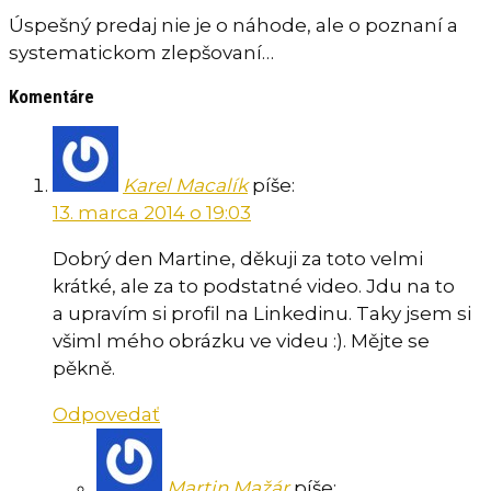
Úspešný predaj nie je o náhode, ale o poznaní a
systematickom zlepšovaní…
Komentáre
Karel Macalík
píše:
13. marca 2014 o 19:03
Dobrý den Martine, děkuji za toto velmi
krátké, ale za to podstatné video. Jdu na to
a upravím si profil na Linkedinu. Taky jsem si
všiml mého obrázku ve videu :). Mějte se
pěkně.
Odpovedať
Martin Mažár
píše: