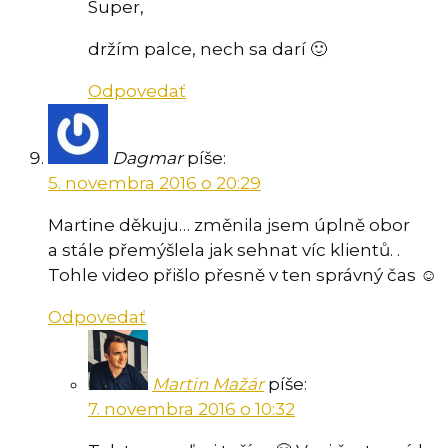
Super,
držím palce, nech sa darí 🙂
Odpovedať
Dagmar
píše:
5. novembra 2016 o 20:29
Martine děkuju… změnila jsem úplně obor
a stále přemýšlela jak sehnat víc klientů. .
Tohle video přišlo přesně v ten správný čas ☺
Odpovedať
Martin Mažár
píše:
7. novembra 2016 o 10:32