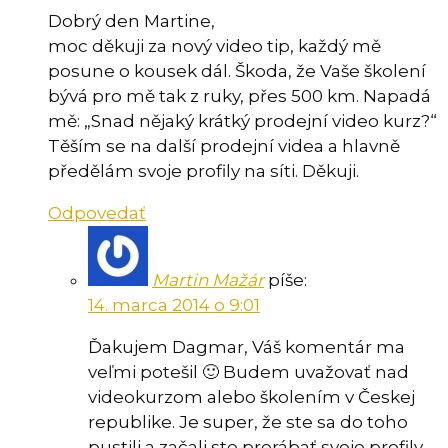
Dobrý den Martine,
moc děkuji za nový video tip, každý mě
posune o kousek dál. Škoda, že Vaše školení
bývá pro mě tak z ruky, přes 500 km. Napadá
mě: „Snad nějaký krátký prodejní video kurz?“
Těším se na další prodejní videa a hlavně
předělám svoje profily na síti. Děkuji.
Odpovedať
Martin Mažár
píše:
14. marca 2014 o 9:01
Ďakujem Dagmar, Váš komentár ma
veľmi potešil 🙂 Budem uvažovať nad
videokurzom alebo školením v Českej
republike. Je super, že ste sa do toho
pustili a začali ste prerábať svoje profily