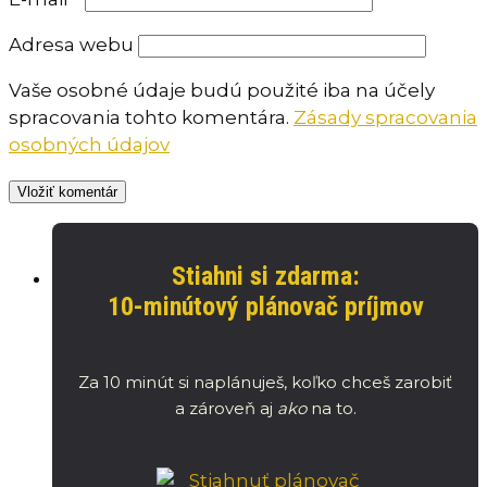
Adresa webu
Vaše osobné údaje budú použité iba na účely
spracovania tohto komentára.
Zásady spracovania
osobných údajov
Stiahni si zdarma:
10-minútový plánovač príjmov
Za 10 minút si naplánuješ, koľko chceš zarobiť
a zároveň aj
ako
na to.