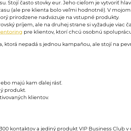
su. Stojí často stovky eur. Jeho cieľom je vytvoriť hla
času (ale pre klienta bolo veľmi hodnotné). V mojom
ktorý prirodzene nadväzuje na vstupné produkty.
rovský príjem, ale na druhej strane si vyžaduje viac 
mentoring
pre klientov, ktorí chcú osobnú spoluprácu
, ktorá nepadá s jednou kampaňou, ale stojí na pevn
ebo majú kam ďalej rásť.
ný produkt.
ivovaných klientov.
 300 kontaktov a jediný produkt VIP Business Club v