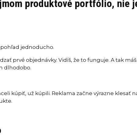
jmom produktové portfólio, nie 
ý pohľad jednoducho.
dzať prvé objednávky. Vidíš, že to funguje. A tak máš 
em dlhodobo.
hceli kúpiť, už kúpili. Reklama začne výrazne klesať n
ukte.
o