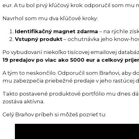
eur. A tu bol prvý kľúčový krok: odporučil som mu
Navrhol som mu dva kľúčové kroky:
Identifikačný magnet zdarma
– na rýchle zís
Vstupný produkt
– ochutnávka jeho know-how
Po vybudovaní niekoľko tisícovej emailovej databá
19 predajov po viac ako 5000 eur a celkový príjem
A tým to neskončilo. Odporučil som Braňovi, aby dop
mu zabezpečia priebežné predaje v jeho rastúcej 
Takto postavené produktové portfólio mu dnes dá
zostáva aktívna.
Celý Braňov príbeh si môžeš pozrieť tu: