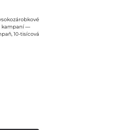
vysokozárobkové
ch kampaní —
paň, 10-tisícová