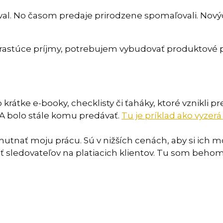
al. No časom predaje prirodzene spomaľovali. Nový
rastúce príjmy, potrebujem vybudovať produktové po
rátke e-booky, checklisty či ťaháky, ktoré vznikli pr
 A bolo stále komu predávať.
Tu je príklad ako vyzer
chutnať moju prácu. Sú v nižších cenách, aby si ich m
iť sledovateľov na platiacich klientov. Tu som behom 