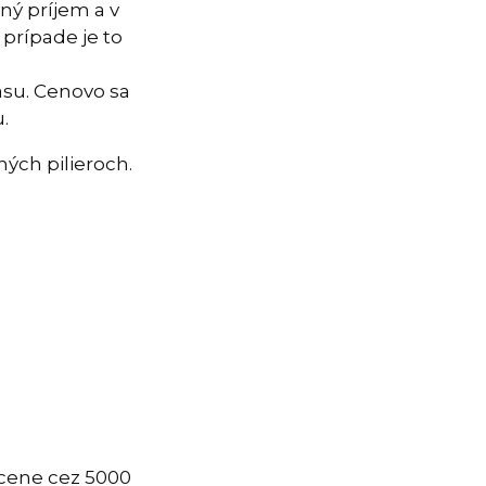
vný príjem a v
 prípade je to
času. Cenovo sa
.
ých pilieroch.
 cene cez 5000