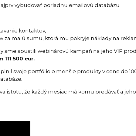
 najprv vybudovať poriadnu emailovú databázu.
kavanie kontaktov,
 za malú sumu, ktorá mu pokryje náklady na rekla
zy sme spustili webinárovú kampaň na jeho VIP pro
 111 500 eur.
lnil svoje portfólio o menšie produkty v cene do 10
databáze.
va istotu, že každý mesiac má komu predávať a jeh