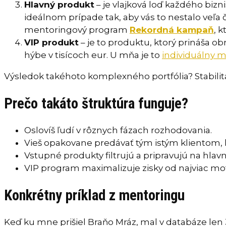
Hlavný produkt
– je vlajková loď každého bizni
ideálnom prípade tak, aby vás to nestalo veľa 
mentoringový program
Rekordná kampaň
, 
VIP produkt
– je to produktu, ktorý prináša ob
hýbe v tisícoch eur. U mňa je to
individuálny 
Výsledok takéhoto komplexného portfólia? Stabilita
Prečo takáto štruktúra funguje?
Oslovíš ľudí v rôznych fázach rozhodovania.
Vieš opakovane predávať tým istým klientom, l
Vstupné produkty filtrujú a pripravujú na hlav
VIP program maximalizuje zisky od najviac mot
Konkrétny príklad z mentoringu
Keď ku mne prišiel Braňo Mráz, mal v databáze len