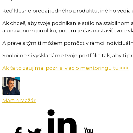
Keď klesne predaj jedného produktu, iné ho vedia 
Ak chceš, aby tvoje podnikanie stálo na stabilno
a unavenom publiku, potom je čas nastaviť tvoje vl
A práve s tým ti môžem pomôcť v rámci individuá
Spoločne si vyskladáme tvoje portfólio tak, aby ti 
Ak ťa to zaujíma, pozri si viac o mentoringu tu >>>
Martin Mažár