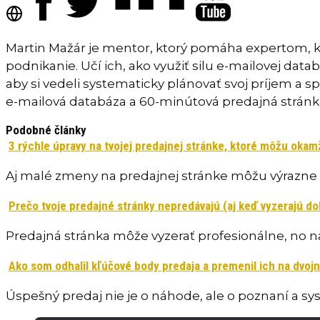
Martin Mažár je mentor, ktorý pomáha expertom, 
podnikanie. Učí ich, ako využiť silu e-mailovej da
aby si vedeli systematicky plánovať svoj príjem a 
e-mailová databáza a 60-minútová predajná stránk
Podobné články
3 rýchle úpravy na tvojej predajnej stránke, ktoré môžu okamž
Aj malé zmeny na predajnej stránke môžu výrazne 
Prečo tvoje predajné stránky nepredávajú (aj keď vyzerajú do
Predajná stránka môže vyzerať profesionálne, no 
Ako som odhalil kľúčové body predaja a premenil ich na dvoj
Úspešný predaj nie je o náhode, ale o poznaní a 