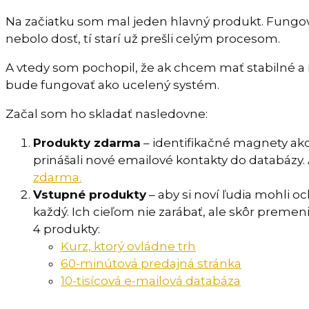
Na začiatku som mal jeden hlavný produkt. Fungov
nebolo dosť, tí starí už prešli celým procesom.
A vtedy som pochopil, že ak chcem mať stabilné a 
bude fungovať ako ucelený systém.
Začal som ho skladať nasledovne:
Produkty zdarma
– identifikačné magnety ako k
prinášali nové emailové kontakty do databázy.
zdarma.
Vstupné produkty
– aby si noví ľudia mohli o
každý. Ich cieľom nie zarábať, ale skôr premen
4 produkty:
Kurz, ktorý ovládne trh
60-minútová predajná stránka
10-tisícová e-mailová databáza