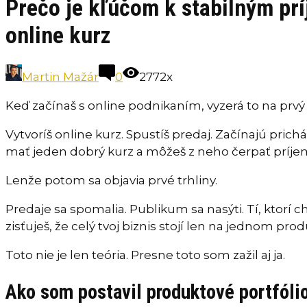
Prečo je kľúčom k stabilným prí
online kurz
Martin Mažár
0
2772x
Keď začínaš s online podnikaním, vyzerá to na prv
Vytvoríš online kurz. Spustíš predaj. Začínajú prichá
mať jeden dobrý kurz a môžeš z neho čerpať príj
Lenže potom sa objavia prvé trhliny.
Predaje sa spomalia. Publikum sa nasýti. Tí, ktorí c
zisťuješ, že celý tvoj biznis stojí len na jednom prod
Toto nie je len teória. Presne toto som zažil aj ja.
Ako som postavil produktové portfóli