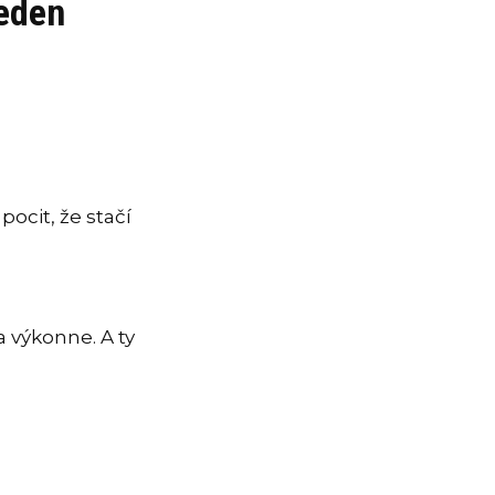
jeden
pocit, že stačí
a výkonne. A ty