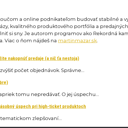
koučom a online podnikateľom budovať stabilné a 
tabázy, kvalitného produktového portfólia a predajný
splniť si sny. Je autorom programov ako Rekordná kam
a. Viac o ňom nájdeš na
martinmazar.sk
.
ite nakopnúť predaje (a nič ťa nestoja)
zvýšiť počet objednávok. Správne…
bre)
napriek tomu nepredávať. O jej úspechu…
násobný úspech pri high-ticket produktoch
systematickom zlepšovaní…