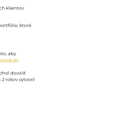
ch klientov
rtfólio, ktoré
eto, aby
á produkt
ohol dovoliť
2 rokov vytvoril