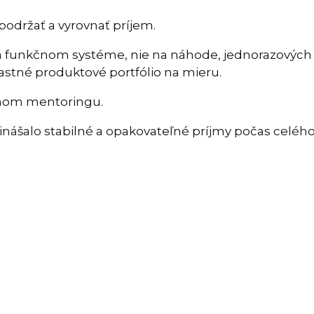
podržať a vyrovnať príjem.
m a funkčnom systéme, nie na náhode, jednorazový
astné produktové portfólio na mieru.
lnom mentoringu.
prinášalo stabilné a opakovateľné príjmy počas celého