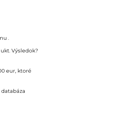
mu .
dukt. Výsledok?
00 eur, ktoré
o databáza